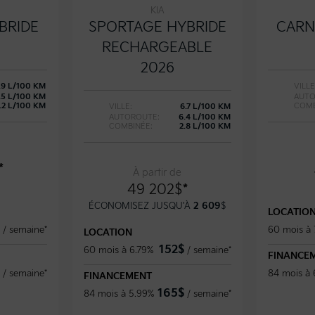
KIA
BRIDE
SPORTAGE HYBRIDE
CARN
RECHARGEABLE
2026
.9 L/100 KM
VILLE
.5 L/100 KM
AUTO
7.2 L/100 KM
COMB
VILLE:
6.7 L/100 KM
AUTOROUTE:
6.4 L/100 KM
COMBINÉE:
2.8 L/100 KM
*
À partir de
49 202
$
*
ÉCONOMISEZ JUSQU'À
2 609
$
LOCATIO
/
semaine*
60 mois à 
LOCATION
152
$
60 mois à 6.79%
/
semaine*
FINANCE
/
semaine*
84 mois à
FINANCEMENT
165
$
84 mois à 5.99%
/
semaine*