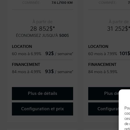
COMBINÉE:
7.6 L/100 KM
COMBINÉE:
7
À partir de
À partir de
28 852
$
*
31 252
$
ÉCONOMISEZ JUSQU'À
500
$
LOCATION
LOCATION
92
$
101
$
60 mois à 6.99%
/
semaine*
60 mois à 7.99%
FINANCEMENT
FINANCEMENT
93
$
84 mois à 4.99%
/
semaine*
84 mois à 5.99%
Plus de détails
Plus de détai
Pou
Configuration et prix
Configuration et
coo
ces
de 
ret