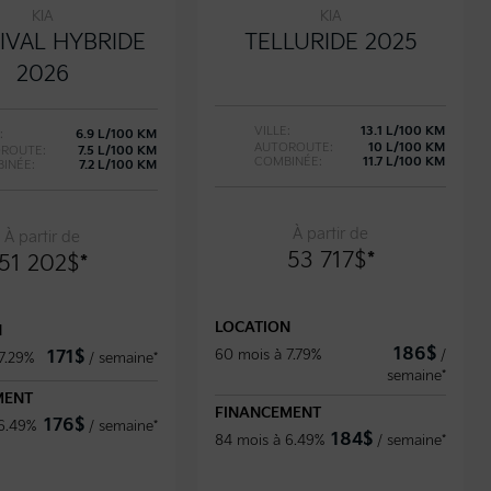
KIA
KIA
IVAL HYBRIDE
TELLURIDE 2025
2026
VILLE:
13.1 L/100 KM
:
6.9 L/100 KM
AUTOROUTE:
10 L/100 KM
ROUTE:
7.5 L/100 KM
COMBINÉE:
11.7 L/100 KM
INÉE:
7.2 L/100 KM
À partir de
À partir de
53 717
$
*
51 202
$
*
LOCATION
N
186
$
60 mois à 7.79%
/
171
$
7.29%
/
semaine*
semaine*
MENT
FINANCEMENT
176
$
 6.49%
/
semaine*
184
$
84 mois à 6.49%
/
semaine*