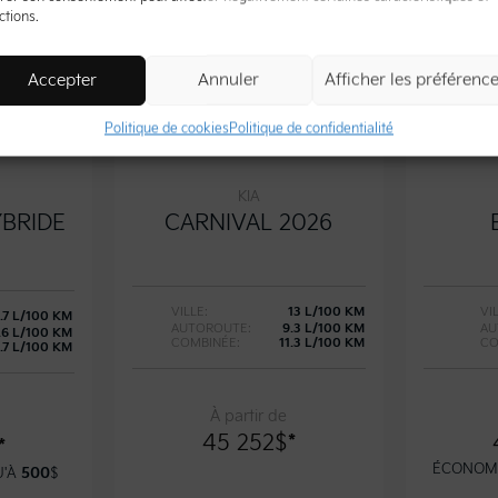
ctions.
Accepter
Annuler
Afficher les préférenc
Politique de cookies
Politique de confidentialité
KIA
BRIDE
CARNIVAL 2026
VILLE:
13 L/100 KM
VI
.7 L/100 KM
AUTOROUTE:
9.3 L/100 KM
AU
.6 L/100 KM
COMBINÉE:
11.3 L/100 KM
CO
.7 L/100 KM
À partir de
45 252
$
*
*
ÉCONOMI
U'À
500
$