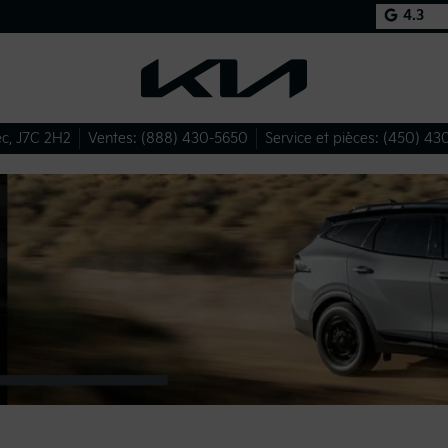
4.3
ec
,
J7C 2H2
Ventes:
(888) 430-5650
Service et pièces:
(450) 43