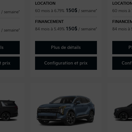
LOCATION
LOCATIO
150
$
60 mois à 6.79%
/
semaine*
60 mois à 
/
semaine*
FINANCEMENT
FINANCE
150
$
84 mois à 5.49%
/
semaine*
84 mois à
/
semaine*
ls
Plus de détails
P
 prix
Configuration et prix
Conf