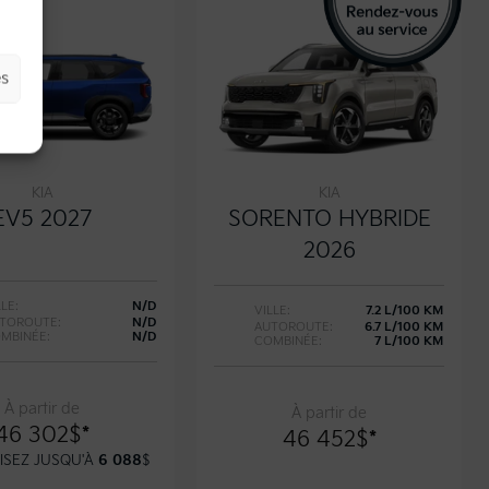
es
KIA
KIA
EV5 2027
SORENTO HYBRIDE
2026
LLE:
N/D
VILLE:
7.2 L/100 KM
TOROUTE:
N/D
AUTOROUTE:
6.7 L/100 KM
MBINÉE:
N/D
COMBINÉE:
7 L/100 KM
À partir de
À partir de
46 302
$
*
46 452
$
*
SEZ JUSQU'À
6 088
$