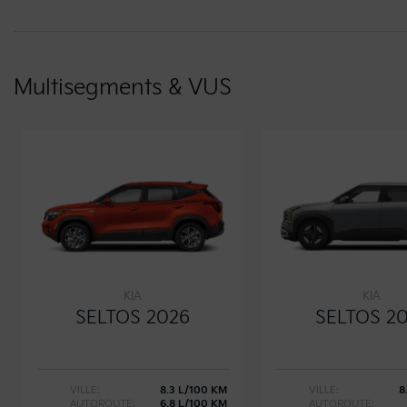
Multisegments & VUS
KIA
KIA
SELTOS 2026
SELTOS 2
VILLE:
8.3 L/100 KM
VILLE:
8
AUTOROUTE:
6.8 L/100 KM
AUTOROUTE: