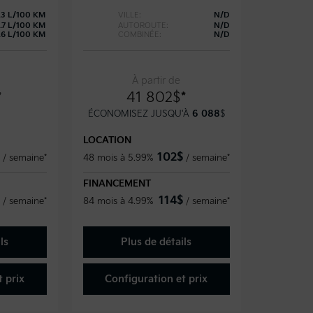
.3 L/100 KM
VILLE:
N/D
.7 L/100 KM
AUTOROUTE:
N/D
.6 L/100 KM
COMBINÉE:
N/D
À partir de
*
41 802
$
*
ÉCONOMISEZ JUSQU'À
6 088
$
LOCATION
102
$
/
semaine*
48 mois à 5.99%
/
semaine*
FINANCEMENT
114
$
/
semaine*
84 mois à 4.99%
/
semaine*
ls
Plus de détails
 prix
Configuration et prix