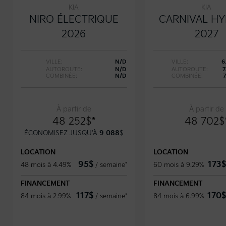
KIA
KIA
NIRO ÉLECTRIQUE
CARNIVAL HY
2026
2027
VILLE:
N/D
VILLE:
6
AUTOROUTE:
N/D
AUTOROUTE:
7
COMBINÉE:
N/D
COMBINÉE:
À partir de
À partir de
48 252
$
*
48 702
$
ÉCONOMISEZ JUSQU'À
9 088
$
LOCATION
LOCATION
95
$
173
$
48 mois à 4.49%
/
semaine*
60 mois à 9.29%
FINANCEMENT
FINANCEMENT
117
$
170
$
84 mois à 2.99%
/
semaine*
84 mois à 6.99%