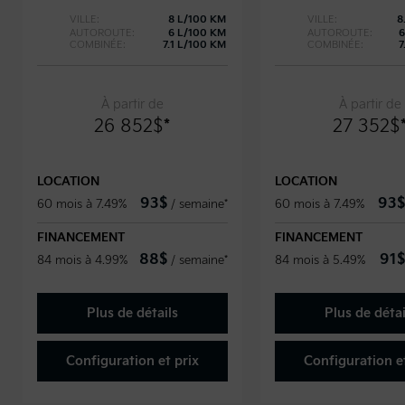
VILLE:
8 L/100 KM
VILLE:
8
AUTOROUTE:
6 L/100 KM
AUTOROUTE:
6
COMBINÉE:
7.1 L/100 KM
COMBINÉE:
7
À partir de
À partir de
26 852
$
*
27 352
$
LOCATION
LOCATION
93
$
93
$
60 mois à 7.49%
/
semaine*
60 mois à 7.49%
FINANCEMENT
FINANCEMENT
88
$
91
$
84 mois à 4.99%
/
semaine*
84 mois à 5.49%
Plus de détails
Plus de détai
Configuration et prix
Configuration et