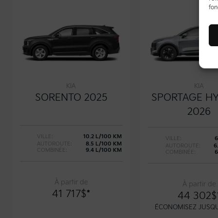
fon
KIA
KIA
SORENTO 2025
SPORTAGE HY
2026
VILLE:
10.2 L/100 KM
VILLE:
6
AUTOROUTE:
8.5 L/100 KM
AUTOROUTE:
6
COMBINÉE:
9.4 L/100 KM
COMBINÉE:
6
À partir de
À partir de
41 717
$
*
44 302
$
ÉCONOMISEZ JUSQ