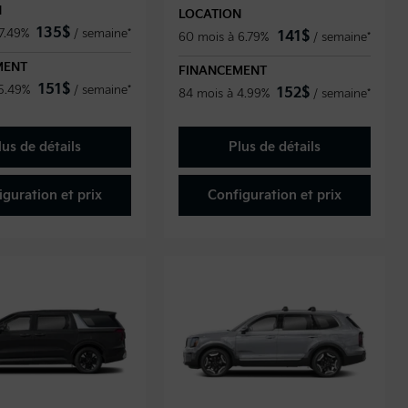
N
LOCATION
135
$
7.49%
/
semaine*
141
$
60 mois à 6.79%
/
semaine*
MENT
FINANCEMENT
151
$
 5.49%
/
semaine*
152
$
84 mois à 4.99%
/
semaine*
lus de détails
Plus de détails
iguration et prix
Configuration et prix