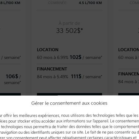
.8 L/100 KM
COMBINÉE:
4.5 L/100 KM
COMB
À partir de
*
33 502
$
*
LOCATION
LOCATIO
102
$
/
semaine*
60 mois à 6.99%
/
semaine*
60 mois à
FINANCEMENT
FINANCE
106
$
111
$
/
84 mois à 5.49%
/
semaine*
84 mois à
semaine*
ls
Plus de détails
P
Gérer le consentement aux cookies
r offrir les meilleures expériences, nous utilisons des technologies telles que les
 prix
Configuration et prix
Conf
kies pour stocker et/ou accéder aux informations sur l'appareil. Le consentemen
 technologies nous permettra de traiter des données telles que le comportemen
navigation ou des identifiants uniques sur ce site. Le fait de ne pas consentir ou 
irer son consentement peut affecter négativement certaines caractéristiques et