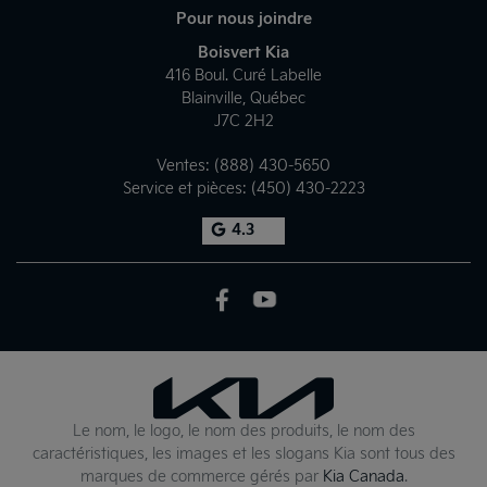
Pour nous joindre
Boisvert Kia
416 Boul. Curé Labelle
Blainville
,
Québec
J7C 2H2
Ventes:
(888) 430-5650
Service et pièces:
(450) 430-2223
4.3
Le nom, le logo, le nom des produits, le nom des
caractéristiques, les images et les slogans Kia sont tous des
marques de commerce gérés par
Kia Canada
.