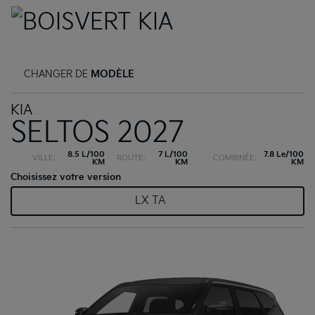
CHANGER DE
MODÈLE
KIA
SELTOS 2027
8.5 L/100
7 L/100
7.8 Le/100
VILLE:
ROUTE:
COMBINÉE:
KM
KM
KM
Choisissez votre version
LX TA