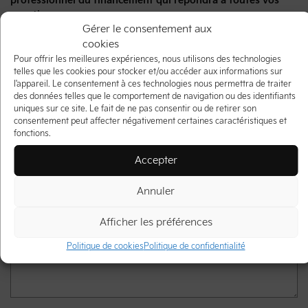
professionnel du financement qui répondra à toutes vos
questions.
Gérer le consentement aux
Prénom
*
cookies
Pour offrir les meilleures expériences, nous utilisons des technologies
Nom
*
telles que les cookies pour stocker et/ou accéder aux informations sur
l'appareil. Le consentement à ces technologies nous permettra de traiter
des données telles que le comportement de navigation ou des identifiants
uniques sur ce site. Le fait de ne pas consentir ou de retirer son
Courriel
*
consentement peut affecter négativement certaines caractéristiques et
fonctions.
Téléphone
*
Accepter
Annuler
Véhicule souhaité
*
Afficher les préférences
Commentaire(s) et/ou question(s)
Politique de cookies
Politique de confidentialité