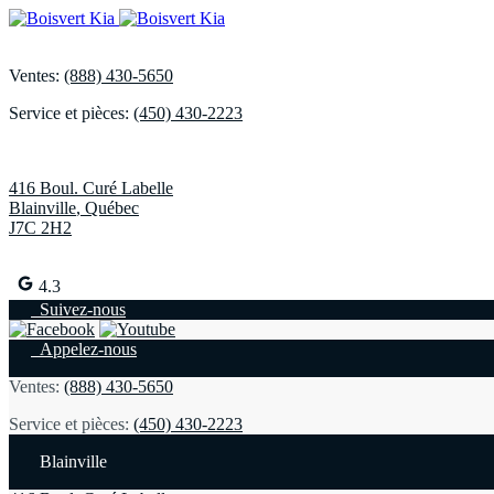
Ventes:
(888) 430-5650
Service et pièces:
(450) 430-2223
416 Boul. Curé Labelle
Blainville
,
Québec
J7C 2H2
4.3
Suivez-nous
Appelez-nous
Ventes:
(888) 430-5650
Service et pièces:
(450) 430-2223
Blainville