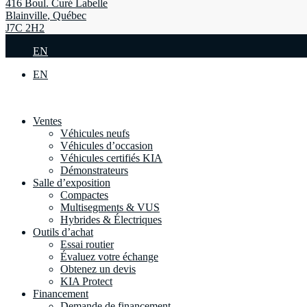
416 Boul. Curé Labelle
Blainville
,
Québec
J7C 2H2
EN
EN
Ventes
Véhicules neufs
Véhicules d’occasion
Véhicules certifiés KIA
Démonstrateurs
Salle d’exposition
Compactes
Multisegments & VUS
Hybrides & Électriques
Outils d’achat
Essai routier
Évaluez votre échange
Obtenez un devis
KIA Protect
Financement
Demande de financement