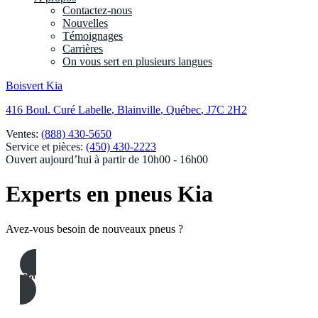
Contactez-nous
Nouvelles
Témoignages
Carrières
On vous sert en plusieurs langues
Boisvert Kia
416 Boul. Curé Labelle
,
Blainville
,
Québec
,
J7C 2H2
Ventes:
(888) 430-5650
Service et pièces:
(450) 430-2223
Ouvert aujourd’hui à partir de 10h00 - 16h00
Experts en pneus Kia
Avez-vous besoin de nouveaux pneus ?
Commandez vos pneus