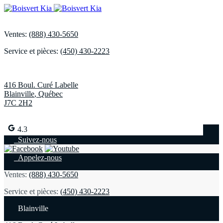
Ventes:
(888) 430-5650
Service et pièces:
(450) 430-2223
416 Boul. Curé Labelle
Blainville
,
Québec
J7C 2H2
4.3
Suivez-nous
Appelez-nous
Ventes:
(888) 430-5650
Service et pièces:
(450) 430-2223
Blainville