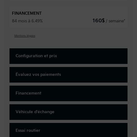
FINANCEMENT
160
$
84 mois à 6.49%
/ semaine*
Mentions légales
Configuration et prix
Évaluez vos
paiements
Financement
Véhicule d'échange
Essai routier