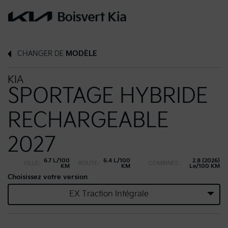
CHANGER DE
MODÈLE
KIA
SPORTAGE HYBRIDE
RECHARGEABLE
2027
6.7 L/100
6.4 L/100
2.8 (2026)
VILLE:
ROUTE:
COMBINÉE:
KM
KM
Le/100 KM
Choisissez votre version
EX Traction Intégrale