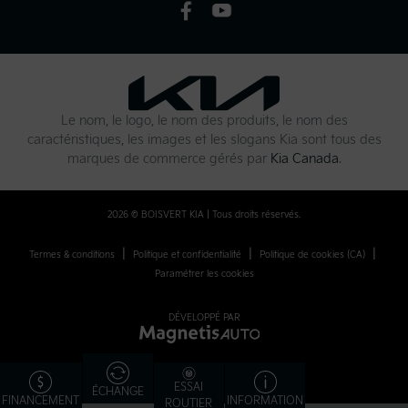
Le nom, le logo, le nom des produits, le nom des
caractéristiques, les images et les slogans Kia sont tous des
marques de commerce gérés par
Kia Canada
.
2026 © BOISVERT KIA
| Tous droits réservés.
|
|
|
Termes & conditions
Politique et confidentialité
Politique de cookies (CA)
Paramétrer les cookies
DÉVELOPPÉ PAR
ESSAI
ÉCHANGE
FINANCEMENT
INFORMATION
ROUTIER