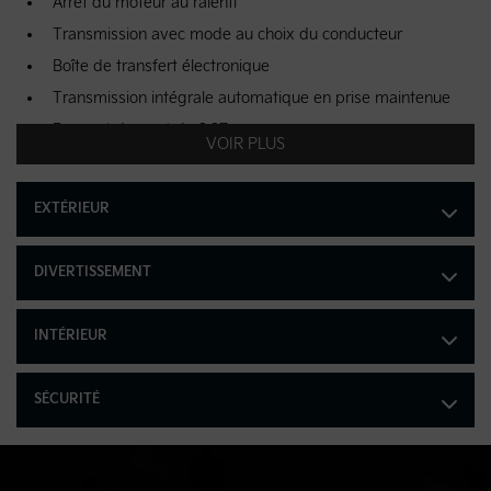
Arrêt du moteur au ralenti
Transmission avec mode au choix du conducteur
Boîte de transfert électronique
Transmission intégrale automatique en prise maintenue
Rapport de pont de 3,37
VOIR PLUS
Batterie sans entretien de 68 Ah avec protection
antidécharge
EXTÉRIEUR
Alternateur démarreur-générateur de véhicule hybride de
130 A
Équipement de remorquage -comprend : dispositif anti-
DIVERTISSEMENT
louvoiement de la remorque
PNBV de 5 379 lb
INTÉRIEUR
Amortisseurs à gaz sous pression
Barre antiroulis avant et arrière
SÉCURITÉ
Direction à assistance électrique en fonction de la vitesse
Réservoir de carburant de 42 L
Système d'échappement simple en acier inoxydable