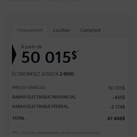
Financement
Location
Comptant
À partir de
50 015
*
$
ÉCONOMISEZ JUSQU'À
2 609
$
PRIX DU VÉHICULE
50 015
$
RABAIS ÉLECTRIQUE PROVINCIAL
-435
$
RABAIS ÉLECTRIQUE FÉDÉRAL
-2 174
$
TOTAL
47 406
$
TPS + TVQ, frais d'immatriculation et d'assurances non inclus.