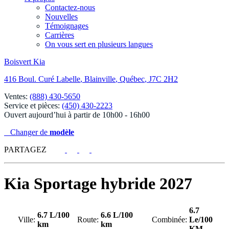
Contactez-nous
Nouvelles
Témoignages
Carrières
On vous sert en plusieurs langues
Boisvert Kia
416 Boul. Curé Labelle
,
Blainville
,
Québec
,
J7C 2H2
Ventes:
(888) 430-5650
Service et pièces:
(450) 430-2223
Ouvert aujourd’hui à partir de 10h00 - 16h00
Changer de
modèle
PARTAGEZ
Kia
Sportage hybride 2027
6.7
6.7 L/100
6.6 L/100
Ville:
Route:
Combinée:
Le/100
km
km
KM