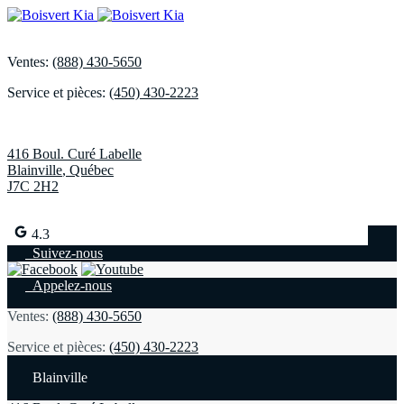
Ventes:
(888) 430-5650
Service et pièces:
(450) 430-2223
416 Boul. Curé Labelle
Blainville
,
Québec
J7C 2H2
4.3
Suivez-nous
Appelez-nous
Ventes:
(888) 430-5650
Service et pièces:
(450) 430-2223
Blainville