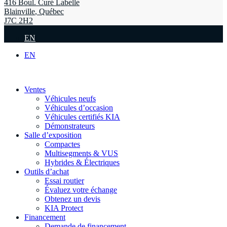
416 Boul. Curé Labelle
Blainville
,
Québec
J7C 2H2
EN
EN
Ventes
Véhicules neufs
Véhicules d’occasion
Véhicules certifiés KIA
Démonstrateurs
Salle d’exposition
Compactes
Multisegments & VUS
Hybrides & Électriques
Outils d’achat
Essai routier
Évaluez votre échange
Obtenez un devis
KIA Protect
Financement
Demande de financement