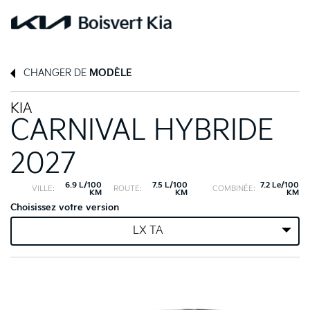
CHANGER DE
MODÈLE
KIA
CARNIVAL HYBRIDE
2027
6.9 L/100
7.5 L/100
7.2 Le/100
VILLE:
ROUTE:
COMBINÉE:
KM
KM
KM
Choisissez votre version
LX TA