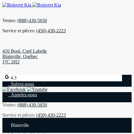
Ventes:
(888) 430-5650
Service et pièces:
(450) 430-2223
416 Boul. Curé Labelle
Blainville
,
Québec
J7C 2H2
4.3
Suivez-nous
Appelez-nous
Ventes:
(888) 430-5650
Service et pièces:
(450) 430-2223
Blainville