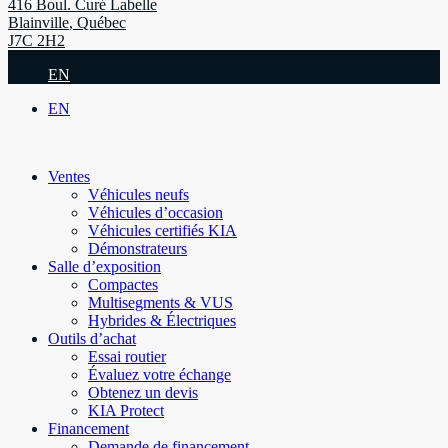
416 Boul. Curé Labelle
Blainville
,
Québec
J7C 2H2
EN
EN
Ventes
Véhicules neufs
Véhicules d’occasion
Véhicules certifiés KIA
Démonstrateurs
Salle d’exposition
Compactes
Multisegments & VUS
Hybrides & Électriques
Outils d’achat
Essai routier
Évaluez votre échange
Obtenez un devis
KIA Protect
Financement
Demande de financement