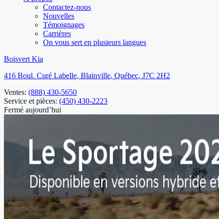
Contactez-nous
Nouvelles
Témoignages
Carrières
On vous sert en plusieurs langues
Boisvert Kia
416 Boul. Curé Labelle
,
Blainville
,
Québec
,
J7C 2H2
Ventes:
(888) 430-5650
Service et pièces:
(450) 430-2223
Fermé aujourd’hui