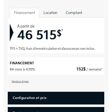
Financement
Location
Comptant
À partir de
46 515
*
$
TPS + TVQ, frais d'immatriculation et d'assurances non inclus.
FINANCEMENT
152
$
84 mois à 4.99%
/ semaine*
Mentions légales
Configuration et prix