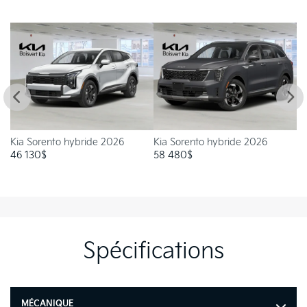
Kia Sorento hybride 2026
Kia Sorento hybride 2026
Ki
46 130
$
58 480
$
4
Spécifications
MÉCANIQUE