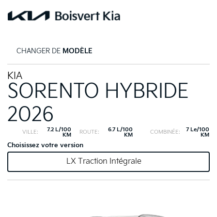
CHANGER DE
MODÈLE
KIA
SORENTO HYBRIDE
2026
7.2 L/100
6.7 L/100
7 Le/100
VILLE:
ROUTE:
COMBINÉE:
KM
KM
KM
Choisissez votre version
LX Traction Intégrale