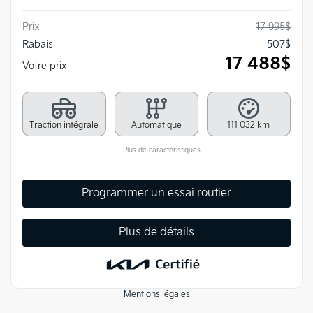
Prix
17 995
$
Rabais
507
$
17 488
$
Votre prix
Traction intégrale
Automatique
111 032 km
Plus de caractéristiques
Programmer un essai routier
Plus de détails
Mentions légales