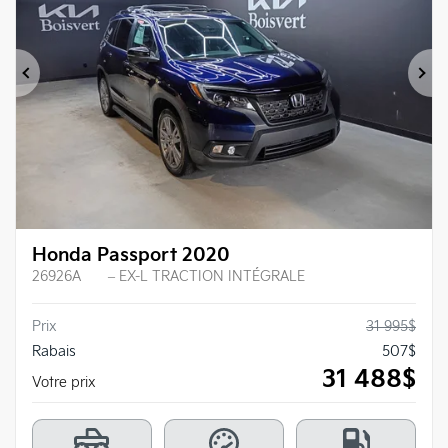
Précédent
Su
Honda Passport 2020
26926A
– EX-L TRACTION INTÉGRALE
Prix
31 995
$
Rabais
507
$
31 488
$
Votre prix