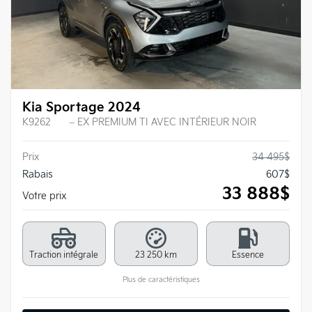
Kia Sportage 2024
K9262
– EX PREMIUM TI AVEC INTÉRIEUR NOIR
Prix
34 495
$
Rabais
607
$
33 888
$
Votre prix
Traction intégrale
23 250 km
Essence
Plus de caractéristiques