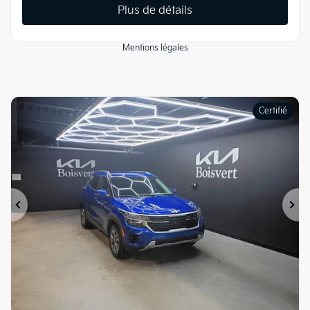
Plus de détails
Mentions légales
Certifié
Précédent
Su