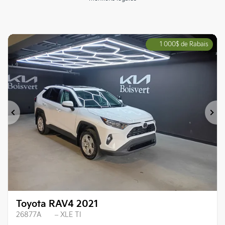
1 000
$
de Rabais
Précédent
Su
Toyota RAV4 2021
26877A
– XLE TI