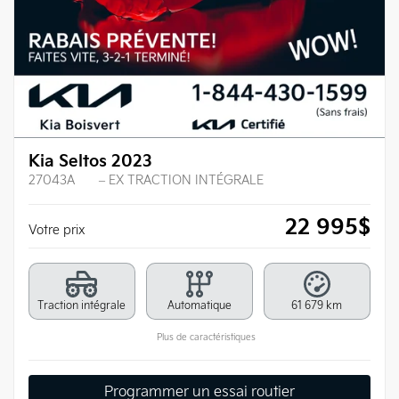
Kia Seltos 2023
27043A
– EX TRACTION INTÉGRALE
22 995
$
Votre prix
Traction intégrale
Automatique
61 679 km
Plus de caractéristiques
Programmer un essai routier