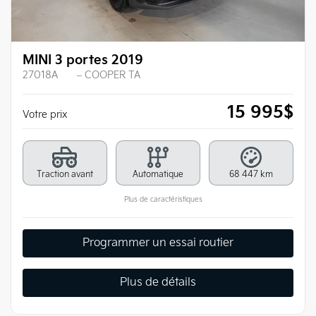
MINI 3 portes 2019
27018A
– COOPER TA
15 995
$
Votre prix
Traction avant
Automatique
68 447 km
Plus de caractéristiques
Programmer un essai routier
Plus de détails