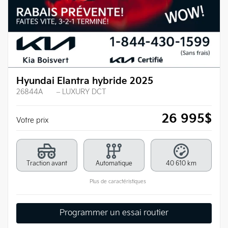
Hyundai Elantra hybride 2025
26844A
– LUXURY DCT
26 995
$
Votre prix
Traction avant
Automatique
40 610 km
Plus de caractéristiques
Programmer un essai routier