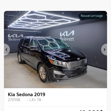
Nouvel arrivage
Précédent
Su
Kia Sedona 2019
27015B
– LX+ TA