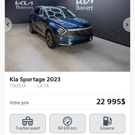
Précédent
Su
Kia Sportage 2023
T0057A
– LX TA
22 995
$
Votre prix
Traction avant
60 630 km
Essence