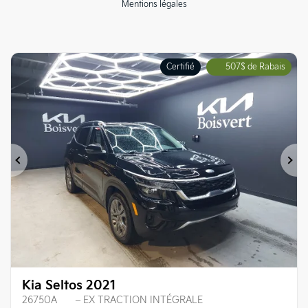
Mentions légales
Certifié
507
$
de Rabais
Précédent
Su
Kia Seltos 2021
26750A
– EX TRACTION INTÉGRALE