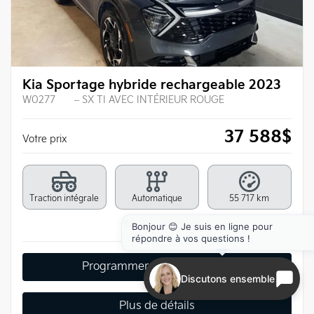
Kia Sportage hybride rechargeable 2023
W0277
– SX TI AVEC INTÉRIEUR ROUGE
37 588
$
Votre prix
Traction intégrale
Automatique
55 717 km
Plus de caractéristiques
Bonjour 😊 Je suis en ligne pour
répondre à vos questions !
Programmer un essai routier
Discutons ensemble
Plus de détails