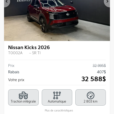
Précédent
Su
Nissan Kicks 2026
T0002A
– SR TI
Prix
32 995
$
Rabais
407
$
32 588
$
Votre prix
Traction intégrale
Automatique
2 803 km
Plus de caractéristiques