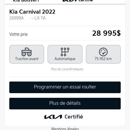
Kia Carnival 2022
26999A
– LX TA
28 995
$
Votre prix
Traction avant
Automatique
75 952 km
Plus de caractéristiques
Programmer un essai routier
Plus de détails
Mentions légales