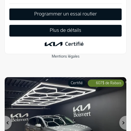
Programmer un essai routier
Plus de détails
Mentions légales
Certifié
607
$
de Rabais
Précédent
Su