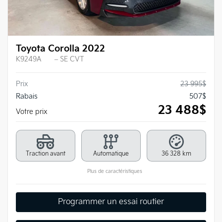
Toyota Corolla 2022
K9249A
– SE CVT
Prix
23 995
$
Rabais
507
$
23 488
$
Votre prix
Traction avant
Automatique
36 328 km
Plus de caractéristiques
Programmer un essai routier