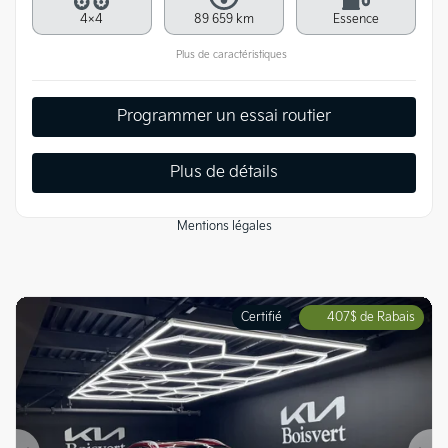
4×4
89 659 km
Essence
Plus de caractéristiques
Programmer un essai routier
Plus de détails
Mentions légales
Certifié
407
$
de Rabais