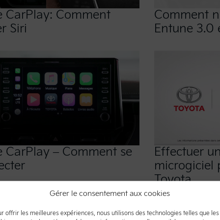
e CarPlay: Comment
Comment na
er Siri
Entune 3.0 
e CarPlay – Comment se
Effectuer u
ecter
microgiciel 
Toyota
Gérer le consentement aux cookies
r offrir les meilleures expériences, nous utilisons des technologies telles que les