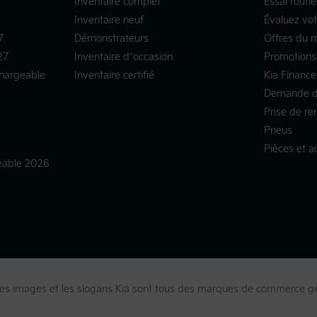
Inventaire complet
Essai routie
Inventaire neuf
Évaluez vo
7
Démonstrateurs
Offres du 
27
Inventaire d’occasion
Promotions
chargeable
Inventaire certifié
Kia Finance
Demande d
Prise de re
Pneus
Pièces et a
geable 2026
s, les images et les slogans Kia sont tous des marques de commerce 