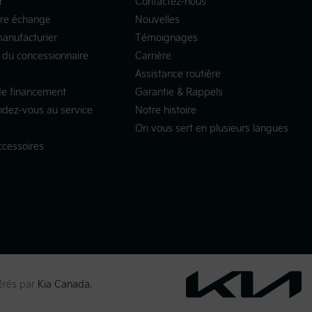
r
Contactez-nous
tre échange
Nouvelles
manufacturier
Témoignages
 du concessionnaire
Carrière
Assistance routière
e financement
Garantie & Rappels
ndez-vous au service
Notre histoire
On vous sert en plusieurs langues
ccessoires
gérés par
Kia Canada
.