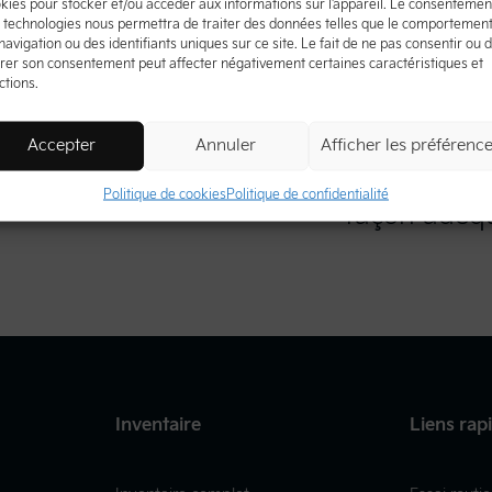
kies pour stocker et/ou accéder aux informations sur l'appareil. Le consentemen
 technologies nous permettra de traiter des données telles que le comportemen
navigation ou des identifiants uniques sur ce site. Le fait de ne pas consentir ou 
irer son consentement peut affecter négativement certaines caractéristiques et
ctions.
Accepter
Annuler
Afficher les préférenc
p Toyota
Activez le 
Politique de cookies
Politique de confidentialité
façon adéq
Inventaire
Liens rap