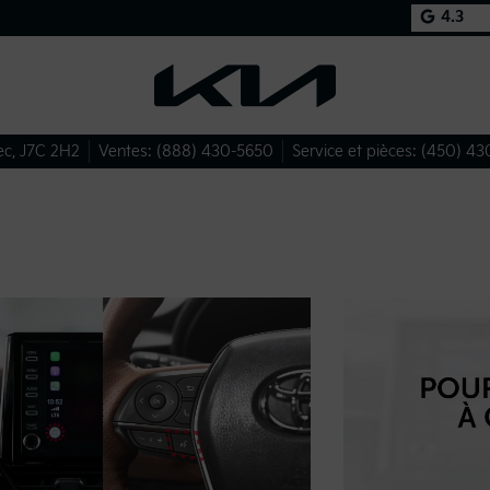
4.3
ec
,
J7C 2H2
Ventes:
(888) 430-5650
Service et pièces:
(450) 43