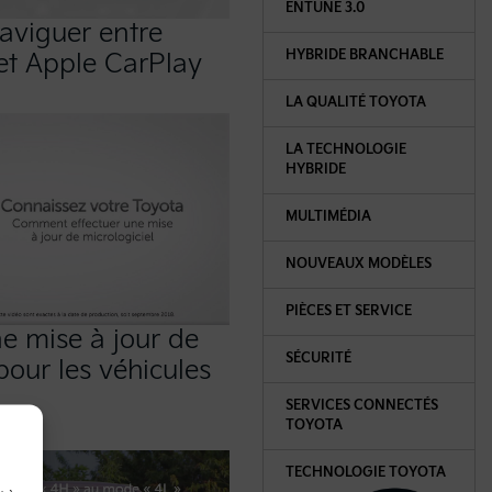
ENTUNE 3.0
viguer entre
HYBRIDE BRANCHABLE
et Apple CarPlay
LA QUALITÉ TOYOTA
LA TECHNOLOGIE
HYBRIDE
MULTIMÉDIA
NOUVEAUX MODÈLES
PIÈCES ET SERVICE
ne mise à jour de
SÉCURITÉ
pour les véhicules
SERVICES CONNECTÉS
TOYOTA
TECHNOLOGIE TOYOTA