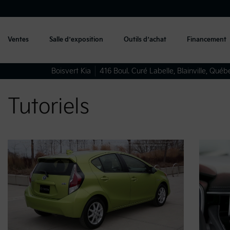
Ventes
Salle d’exposition
Outils d’achat
Financement
Boisvert Kia
416 Boul. Curé Labelle
,
Blainville
,
Québ
Tutoriels