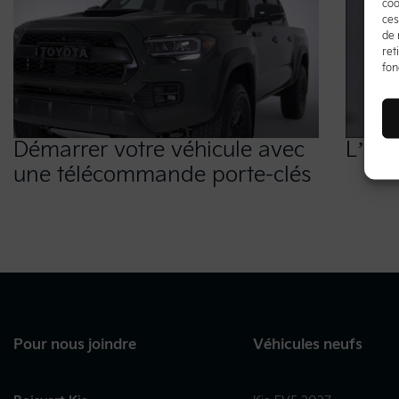
coo
ces
de 
ret
fon
Démarrer votre véhicule avec
L’ap
une télécommande porte-clés
Pour nous joindre
Véhicules neufs