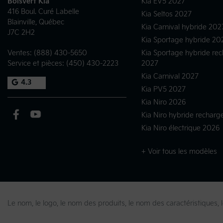
Boisvert Kia
Kia EV5 2027
416 Boul. Curé Labelle
Kia Seltos 2027
Blainville
,
Québec
Kia Carnival hybride 202
J7C 2H2
Kia Sportage hybride 20
Ventes:
(888) 430-5650
Kia Sportage hybride re
Service et pièces:
(450) 430-2223
2027
Kia Carnival 2027
4.3
Kia PV5 2027
Kia Niro 2026
Kia Niro hybride rechar
Kia Niro électrique 2026
+ Voir tous les modèles
Le nom, le logo, le nom des produits, le nom des caractéristique