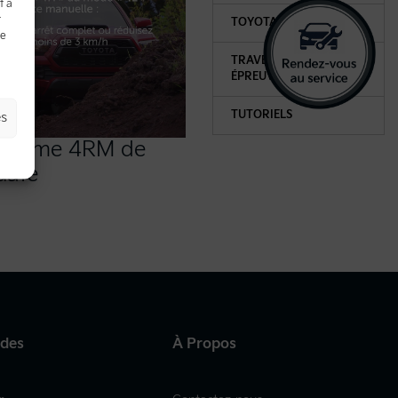
t à
t
TOYOTA SAFETY SENSE
de
TRAVERSONS CETTE
ÉPREUVE ENSEMBLE
TUTORIELS
es
système 4RM de
uate
ides
À Propos