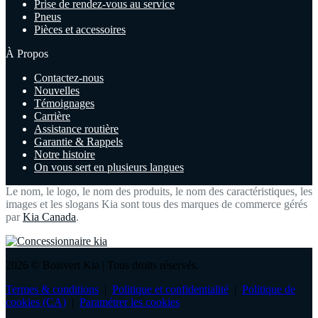
Prise de rendez-vous au service
Pneus
Pièces et accessoires
À Propos
Contactez-nous
Nouvelles
Témoignages
Carrière
Assistance routière
Garantie & Rappels
Notre histoire
On vous sert en plusieurs langues
Le nom, le logo, le nom des produits, le nom des caractéristiques, les
images et les slogans Kia sont tous des marques de commerce gérés
par
Kia Canada
.
2026 © Boisvert Kia
| Tous droits réservés.
Termes & conditions
|
Politique et confidentialité
|
Politique de
cookies (CA)
|
Paramétrer les cookies