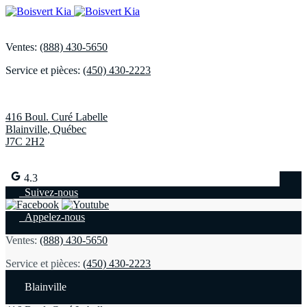
Ventes:
(888) 430-5650
Service et pièces:
(450) 430-2223
416 Boul. Curé Labelle
Blainville
,
Québec
J7C 2H2
4.3
Suivez-nous
Appelez-nous
Ventes:
(888) 430-5650
Service et pièces:
(450) 430-2223
Blainville