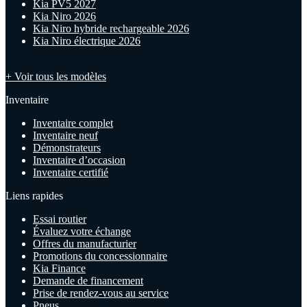
Kia PV5 2027
Kia Niro 2026
Kia Niro hybride rechargeable 2026
Kia Niro électrique 2026
+ Voir tous les modèles
Inventaire
Inventaire complet
Inventaire neuf
Démonstrateurs
Inventaire d’occasion
Inventaire certifié
Liens rapides
Essai routier
Évaluez votre échange
Offres du manufacturier
Promotions du concessionnaire
Kia Finance
Demande de financement
Prise de rendez-vous au service
Pneus