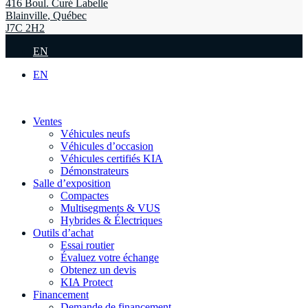
416 Boul. Curé Labelle
Blainville
,
Québec
J7C 2H2
EN
EN
Ventes
Véhicules neufs
Véhicules d’occasion
Véhicules certifiés KIA
Démonstrateurs
Salle d’exposition
Compactes
Multisegments & VUS
Hybrides & Électriques
Outils d’achat
Essai routier
Évaluez votre échange
Obtenez un devis
KIA Protect
Financement
Demande de financement