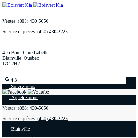
Ventes:
(888) 430-5650
Service et pièces:
(450) 430-2223
416 Boul. Curé Labelle
Blainville
,
Québec
J7C 2H2
4.3
Suivez-nous
Appelez-nous
Ventes:
(888) 430-5650
Service et pièces:
(450) 430-2223
Blainville