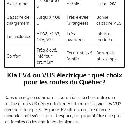
E-GMP 400
Plateforme
E-GMP
Ultium GM
V
Capacité de
Jusqu’à 408
Très élevée
Bonne
chargement
L
(3 rangées)
capacité VUS
HDA2, FCA2,
Très
Interface
Technologies
OTA, V2L
avancées
moderne
Très élevé,
Excellent, axé
Bon, mais
Confort
intérieur
famille
plus simple
premium
Kia EV4 ou VUS électrique : quel choix
pour les routes du Québec?
Dans une région comme les Laurentides, le choix entre une
berline et un VUS dépend fortement du mode de vie. Les VUS
comme le Ioniq 9 et l’Equinox EV offrent une position de
conduite surélevée et plus d’espace, ce qui peut être utile pour
les familles ou les amateurs de plein air.