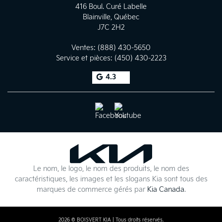
416 Boul. Curé Labelle
Blainville
,
Québec
J7C 2H2
Ventes:
(888) 430-5650
Service et pièces:
(450) 430-2223
4.3
Le nom, le logo, le nom des produits, le nom des
caractéristiques, les images et les slogans Kia sont tous des
marques de commerce gérés par
Kia Canada
.
2026 © BOISVERT KIA
| Tous droits réservés.