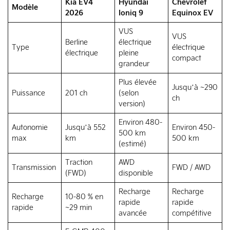
Kia EV4
Hyundai
Chevrolet
Modèle
2026
Ioniq 9
Equinox EV
VUS
VUS
Berline
électrique
Type
électrique
électrique
pleine
compact
grandeur
Plus élevée
Jusqu’à ~290
Puissance
201 ch
(selon
ch
version)
Environ 480-
Autonomie
Jusqu’à 552
Environ 450-
500 km
max
km
500 km
(estimé)
Traction
AWD
Transmission
FWD / AWD
(FWD)
disponible
Recharge
Recharge
Recharge
10-80 % en
rapide
rapide
rapide
~29 min
avancée
compétitive