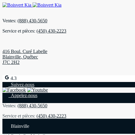
Ventes:
(888) 430-5650
Service et pièces:
(450) 430-2223
416 Boul. Curé Labelle
Blainville
,
Québec
J7C 2H2
4.3
Suivez-nous
Appelez-nous
Ventes:
(888) 430-5650
Service et pièces:
(450) 430-2223
Blainville