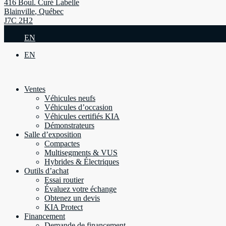
416 Boul. Curé Labelle
Blainville
,
Québec
J7C 2H2
EN
EN
Ventes
Véhicules neufs
Véhicules d’occasion
Véhicules certifiés KIA
Démonstrateurs
Salle d’exposition
Compactes
Multisegments & VUS
Hybrides & Électriques
Outils d’achat
Essai routier
Évaluez votre échange
Obtenez un devis
KIA Protect
Financement
Demande de financement