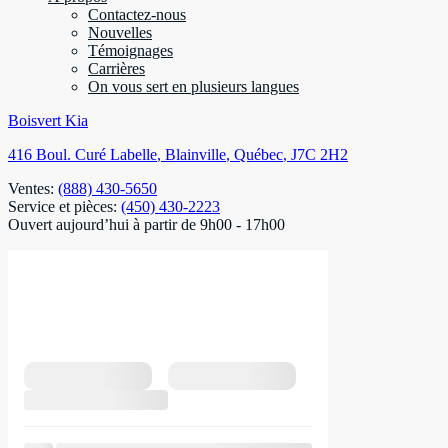
Contactez-nous
Nouvelles
Témoignages
Carrières
On vous sert en plusieurs langues
Boisvert Kia
416 Boul. Curé Labelle
,
Blainville
,
Québec
,
J7C 2H2
Ventes:
(888) 430-5650
Service et pièces:
(450) 430-2223
Ouvert aujourd’hui à partir de 9h00 - 17h00