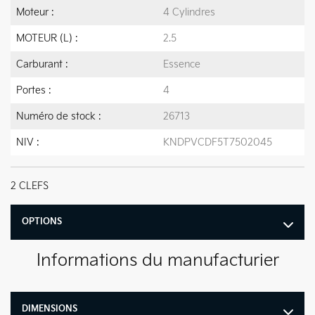
Moteur :
4 Cylindres
MOTEUR (L) :
2.5
Carburant :
Essence
Portes :
4
Numéro de stock :
26713
NIV :
KNDPVCDF5T7502045
2 CLEFS
OPTIONS
Informations du manufacturier
DIMENSIONS