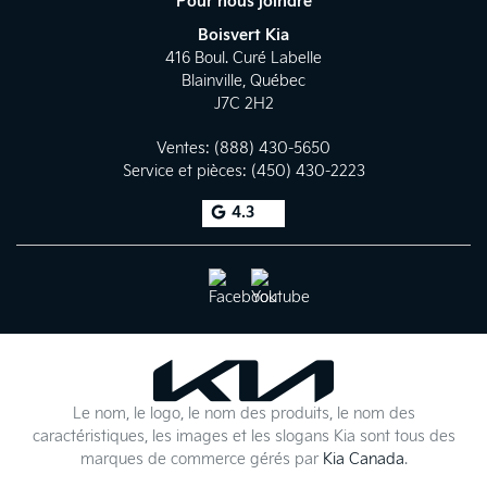
Pour nous joindre
Boisvert Kia
416 Boul. Curé Labelle
Blainville
,
Québec
J7C 2H2
Ventes:
(888) 430-5650
Service et pièces:
(450) 430-2223
4.3
Le nom, le logo, le nom des produits, le nom des
caractéristiques, les images et les slogans Kia sont tous des
marques de commerce gérés par
Kia Canada
.