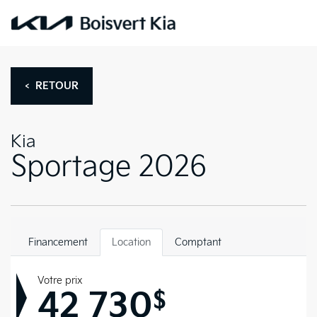
< RETOUR
Kia
Sportage 2026
Financement
Location
Comptant
Votre prix
42 730
$