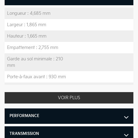
Longueur : 4,685 mm
Largeur : 1,865 mm
Hauteur : 1,665 mm
Empattement : 2,755 mm
Garde au sol minimale : 210
mm
Porte-à-faux avant : 930 mm
Porte-à-faux arrière : 1,000
mm
VOIR PLUS
Poids à vide maximal : 3,834
lb
PERFORMANCE
Poids à vide minimal : 3,611
lb
TRANSMISSION