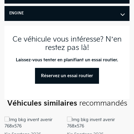
Poids brut du véhicule :
4,872 lb
ENGINE
Dégagement pour la tête
arrière : 966 mm
Ce véhicule vous intéresse? N’en
Dégagement aux hanches
avant : 1,392 mm
restez pas là!
Dégagement aux hanches
Laissez-vous tenter en planifiant un essai routier.
arrière : 1,357 mm
Espace pour les jambes
Réservez un essai routier
avant : 1,052 mm
Espace pour les jambes
arrière : 1,050 mm
Véhicules similaires
recommandés
Dégagement aux épaules
avant : 1,461 mm
Dégagement aux épaules
arrière : 1,412 mm