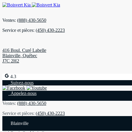
Ventes:
(888) 430-5650
Service et pièces:
(450) 430-2223
416 Boul. Curé Labelle
Blainville
,
Québec
J7C 2H2
4.3
Suivez-nous
Appelez-nous
Ventes:
(888) 430-5650
Service et pièces:
(450) 430-2223
Blainville