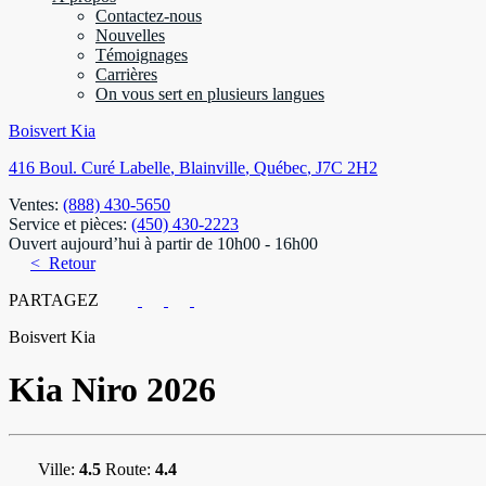
Contactez-nous
Nouvelles
Témoignages
Carrières
On vous sert en plusieurs langues
Boisvert Kia
416 Boul. Curé Labelle
,
Blainville
,
Québec
,
J7C 2H2
Ventes:
(888) 430-5650
Service et pièces:
(450) 430-2223
Ouvert aujourd’hui à partir de 10h00 - 16h00
< Retour
PARTAGEZ
Boisvert Kia
Kia
Niro 2026
Ville:
4.5
Route:
4.4