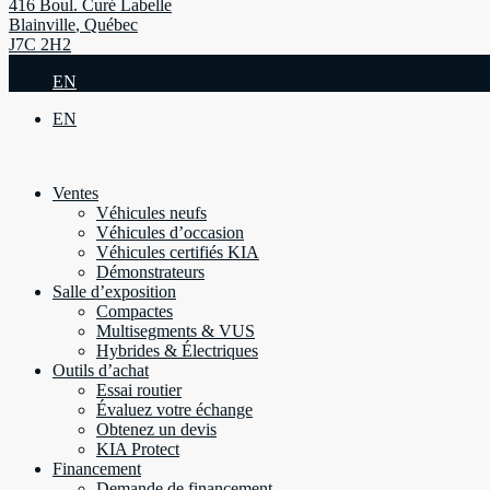
416 Boul. Curé Labelle
Blainville
,
Québec
J7C 2H2
EN
EN
Ventes
Véhicules neufs
Véhicules d’occasion
Véhicules certifiés KIA
Démonstrateurs
Salle d’exposition
Compactes
Multisegments & VUS
Hybrides & Électriques
Outils d’achat
Essai routier
Évaluez votre échange
Obtenez un devis
KIA Protect
Financement
Demande de financement