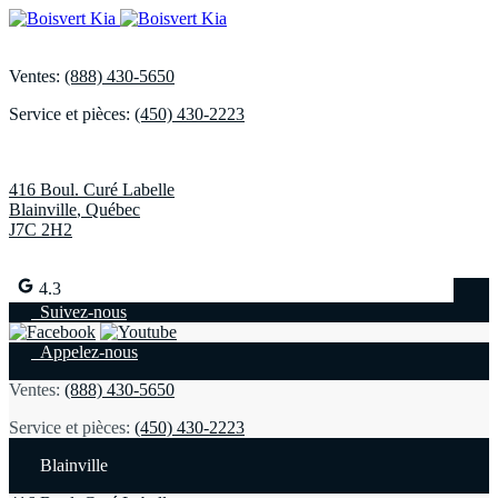
Ventes:
(888) 430-5650
Service et pièces:
(450) 430-2223
416 Boul. Curé Labelle
Blainville
,
Québec
J7C 2H2
4.3
Suivez-nous
Appelez-nous
Ventes:
(888) 430-5650
Service et pièces:
(450) 430-2223
Blainville