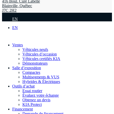
416 Boul. Curé Labelle
Blainville
,
Québec
J7C 2H2
EN
EN
Ventes
Véhicules neufs
Véhicules d’occasion
Véhicules certifiés KIA
Démonstrateurs
Salle d’exposition
Compactes
Multisegments & VUS
Hybrides & Électriques
Outils d’achat
Essai routier
Évaluez votre échange
Obtenez un devis
KIA Protect
Financement
Demande de financement