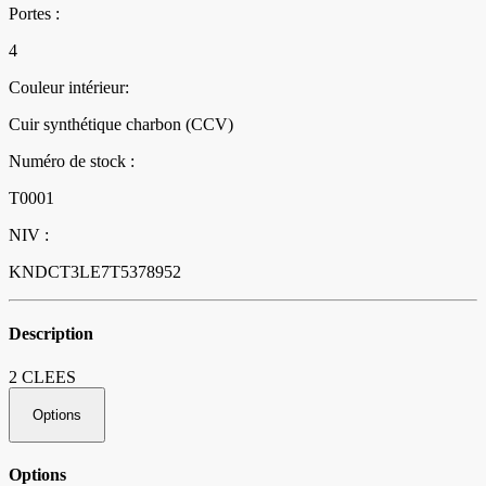
Portes :
4
Couleur intérieur:
Cuir synthétique charbon (CCV)
Numéro de stock :
T0001
NIV :
KNDCT3LE7T5378952
Description
2 CLEES
Options
Options