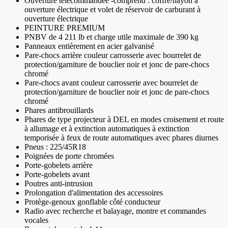
Ouverture télécommandée -comprend : coffre/hayon à
ouverture électrique et volet de réservoir de carburant à
ouverture électrique
PEINTURE PREMIUM
PNBV de 4 211 lb et charge utile maximale de 390 kg
Panneaux entièrement en acier galvanisé
Pare-chocs arrière couleur carrosserie avec bourrelet de
protection/garniture de bouclier noir et jonc de pare-chocs
chromé
Pare-chocs avant couleur carrosserie avec bourrelet de
protection/garniture de bouclier noir et jonc de pare-chocs
chromé
Phares antibrouillards
Phares de type projecteur à DEL en modes croisement et route
à allumage et à extinction automatiques à extinction
temporisée à feux de route automatiques avec phares diurnes
Pneus : 225/45R18
Poignées de porte chromées
Porte-gobelets arrière
Porte-gobelets avant
Poutres anti-intrusion
Prolongation d'alimentation des accessoires
Protège-genoux gonflable côté conducteur
Radio avec recherche et balayage, montre et commandes
vocales