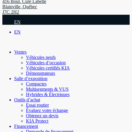
416 Boul. Curé Labelle
Blainville
,
Québec
J7C 2H2
EN
EN
Ventes
Véhicules neufs
Véhicules d’occasion
Véhicules certifiés KIA
Démonstrateurs
Salle d’exposition
Compactes
Multisegments & VUS
Hybrides & Électriques
Outils d’achat
Essai routier
Évaluez votre échange
Obtenez un devis
KIA Protect
Financement
Demande de financement