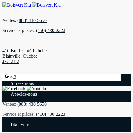
Ventes:
(888) 430-5650
Service et pièces:
(450) 430-2223
416 Boul. Curé Labelle
Blainville
,
Québec
J7C 2H2
4.3
Suivez-nous
Appelez-nous
Ventes:
(888) 430-5650
Service et pièces:
(450) 430-2223
Blainville