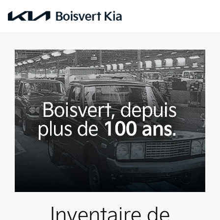
Inventaire de