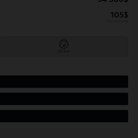
105
$
+tx/ semaine
20 km