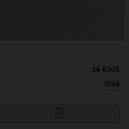
34 830
$
106
$
+tx/ semaine
20 km