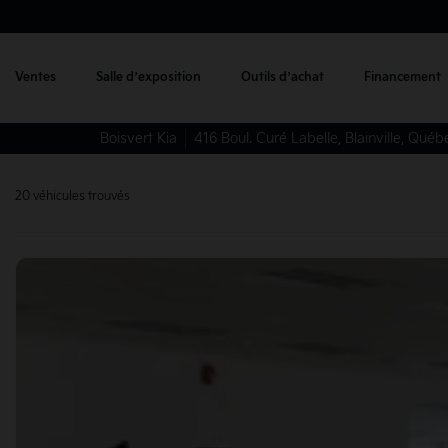
Ventes
Salle d’exposition
Outils d’achat
Financement
Boisvert Kia
416 Boul. Curé Labelle
,
Blainville
,
Québ
20 véhicules
trouvés