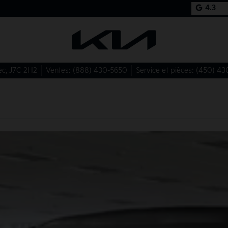
4.3
ec
,
J7C 2H2
Ventes:
(888) 430-5650
Service et pièces:
(450) 43