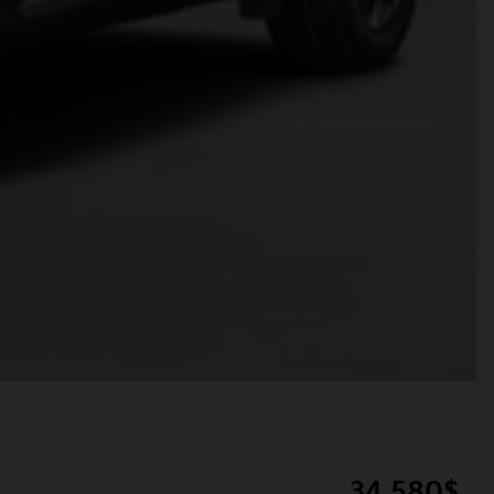
34 580
$