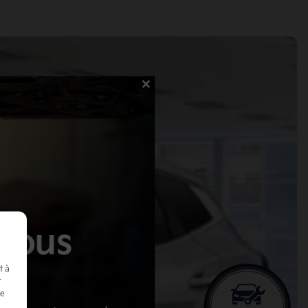
×
t à
t
de