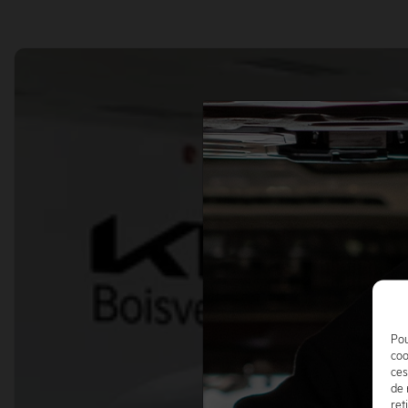
Pou
coo
ces
de 
ret