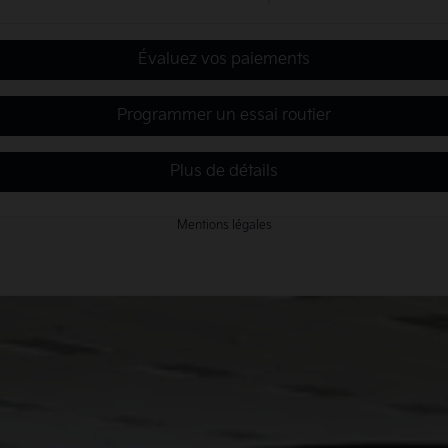
Évaluez vos paiements
Programmer un essai routier
Plus de détails
Mentions légales