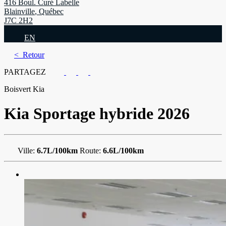
416 Boul. Curé Labelle
Blainville
,
Québec
J7C 2H2
EN
< Retour
PARTAGEZ
Boisvert Kia
Kia
Sportage hybride 2026
Ville:
6.7L/100km
Route:
6.6L/100km