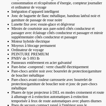
consommation et récupération d’énergie, compteur journalier
et ordinateur de voyage
Intégration d’appareil intelligent
Jonc de baguette de flanc métallique, bandeau latéral noir et
garniture de passage de roue noire
Lunette fixe avec essuie-glace et dégivreur
Miroirs de courtoisie aux pare-soleil côtés conducteur et
passager avec éclairage côtés conducteur et passager et miroir
supplémentaire côtés conducteur et passager
Moteur hybride électrique
Moyeux à blocage permanent
Ordinateur de voyage
PEINTURE PREMIUM
PNBV de 5 093 lb
Panneaux entièrement en acier galvanisé
Pare-brise -comprend : verre chauffé électriquement
Pare-chocs arrière noir avec bourrelet de protection/garniture
de bouclier métallique
Pare-chocs avant couleur carrosserie avec bourrelet de
protection/garniture de bouclier noir et jonc de pare-chocs
métallique
Phares de type projecteur à DEL en modes croisement et route
à allumage et à extinction automatiques à extinction
temporisée à feux de route automatiques avec phares diurnes
Pneu de secours compact rangé à l'intérieur sous le