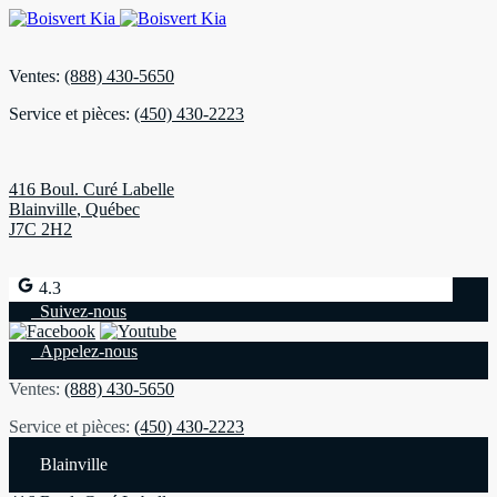
Ventes:
(888) 430-5650
Service et pièces:
(450) 430-2223
416 Boul. Curé Labelle
Blainville
,
Québec
J7C 2H2
4.3
Suivez-nous
Appelez-nous
Ventes:
(888) 430-5650
Service et pièces:
(450) 430-2223
Blainville