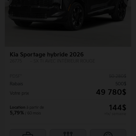
Précédent
Su
Kia Sportage hybride 2026
26775
– SX TI AVEC INTÉRIEUR ROUGE
PDSF*
50 280
$
Rabais
500
$
49 780
$
Votre prix
144
$
Location
à partir de
5,79%
/ 60 mois
+tx/ semaine