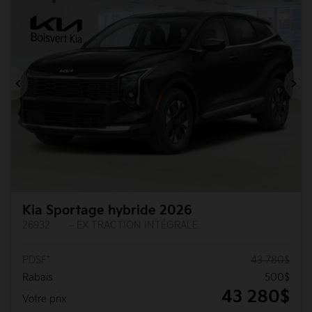
Précédent
Su
Kia Sportage hybride 2026
26932
– EX TRACTION INTÉGRALE
PDSF*
43 780
$
Rabais
500
$
43 280
$
Votre prix