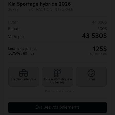
Kia Sportage hybride 2026
26798
– EX TRACTION INTÉGRALE
PDSF*
44 030
$
Rabais
500
$
43 530
$
Votre prix
125
$
Location
à partir de
5,79%
/ 60 mois
+tx/ semaine
Traction intégrale
Boîte automatique à
0 km
6 vitesses
Plus de caractéristiques
Évaluez vos paiements