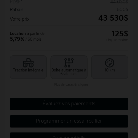
PDSF*
44 030
$
Rabais
500
$
43 530
$
Votre prix
125
$
Location
à partir de
5,79%
/ 60 mois
+tx/ semaine
Traction intégrale
Boîte automatique à
10 km
6 vitesses
Plus de caractéristiques
Évaluez vos paiements
Programmer un essai routier