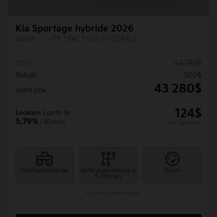
Kia Sportage hybride 2026
26614
– EX TRACTION INTÉGRALE
PDSF*
43 780
$
Rabais
500
$
43 280
$
Votre prix
124
$
Location
à partir de
5,79%
/ 60 mois
+tx/ semaine
Traction intégrale
Boîte automatique à
10 km
6 vitesses
Plus de caractéristiques