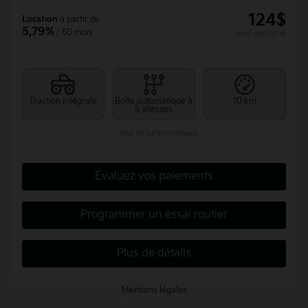
124
$
Location
à partir de
5,79%
/ 60 mois
+tx/ semaine
Traction intégrale
Boîte automatique à
10 km
6 vitesses
Plus de caractéristiques
Évaluez vos paiements
Programmer un essai routier
Plus de détails
Mentions légales