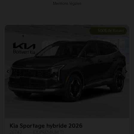
Mentions légales
500
$
de Rabais
Précédent
Su
Kia Sportage hybride 2026
26743
– EX PREMIUM TI