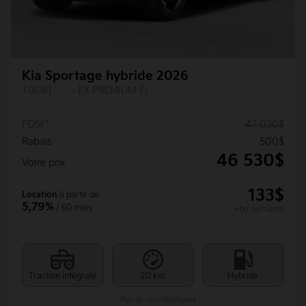
Kia Sportage hybride 2026
T0081
– EX PREMIUM TI
PDSF*
47 030
$
Rabais
500
$
46 530
$
Votre prix
133
$
Location
à partir de
5,79%
/ 60 mois
+tx/ semaine
Traction intégrale
20 km
Hybride
Plus de caractéristiques