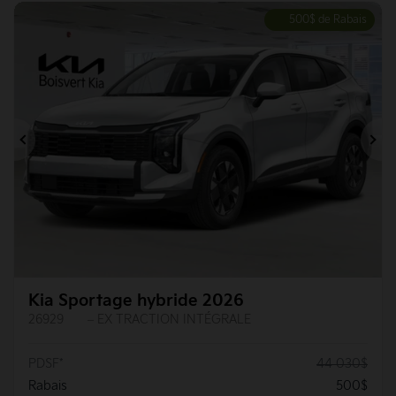
500
$
de Rabais
Précédent
Su
Kia Sportage hybride 2026
26929
– EX TRACTION INTÉGRALE
PDSF*
44 030
$
Rabais
500
$