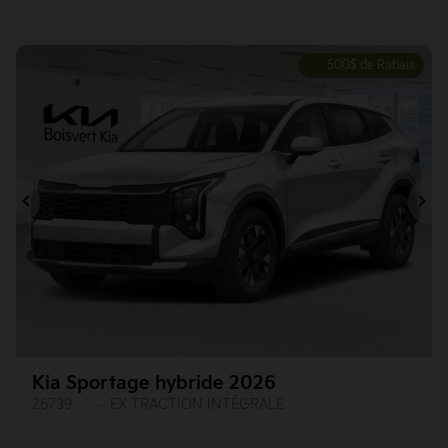
500
$
de Rabais
Précédent
Su
Kia Sportage hybride 2026
26739
– EX TRACTION INTÉGRALE