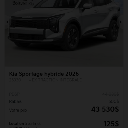
Précédent
Su
Kia Sportage hybride 2026
26930
– EX TRACTION INTÉGRALE
PDSF*
44 030
$
Rabais
500
$
43 530
$
Votre prix
125
$
Location
à partir de