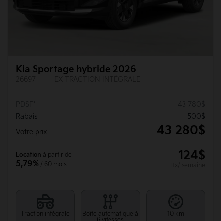
Kia Sportage hybride 2026
26697
– EX TRACTION INTÉGRALE
PDSF*
43 780
$
Rabais
500
$
43 280
$
Votre prix
124
$
Location
à partir de
5,79%
/ 60 mois
+tx/ semaine
Traction intégrale
Boîte automatique à
10 km
6 vitesses