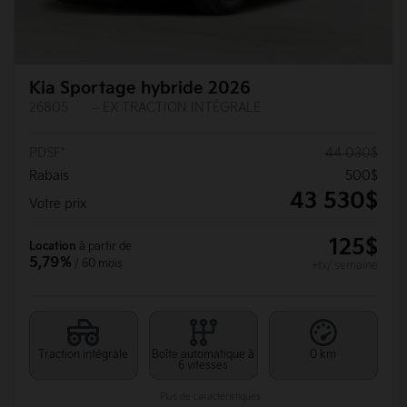
Kia Sportage hybride 2026
26805
– EX TRACTION INTÉGRALE
PDSF*
44 030
$
Rabais
500
$
43 530
$
Votre prix
125
$
Location
à partir de
5,79%
/ 60 mois
+tx/ semaine
Traction intégrale
Boîte automatique à
0 km
6 vitesses
Plus de caractéristiques