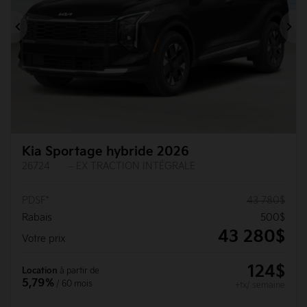
Précédent
Su
Kia Sportage hybride 2026
26724
– EX TRACTION INTÉGRALE
PDSF*
43 780
$
Rabais
500
$
43 280
$
Votre prix
124
$
Location
à partir de
5,79%
/ 60 mois
+tx/ semaine