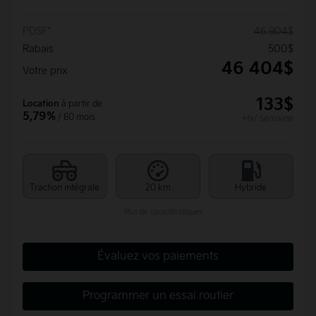
PDSF*
46 904
$
Rabais
500
$
46 404
$
Votre prix
133
$
Location
à partir de
5,79%
/ 60 mois
+tx/ semaine
Traction intégrale
20 km
Hybride
Plus de caractéristiques
Évaluez vos paiements
Programmer un essai routier