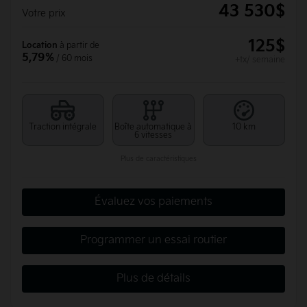
43 530
$
Votre prix
125
$
Location
à partir de
5,79%
/ 60 mois
+tx/ semaine
Traction intégrale
Boîte automatique à
10 km
6 vitesses
Plus de caractéristiques
Évaluez vos paiements
Programmer un essai routier
Plus de détails