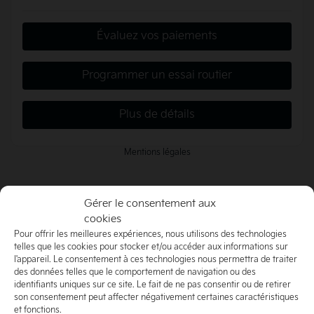
Évaluez vos paiements
Programmer un essai routier
Plus de détails
Mentions légales
Gérer le consentement aux
×
500
$
de Rabais
cookies
Pour offrir les meilleures expériences, nous utilisons des technologies
telles que les cookies pour stocker et/ou accéder aux informations sur
l'appareil. Le consentement à ces technologies nous permettra de traiter
des données telles que le comportement de navigation ou des
identifiants uniques sur ce site. Le fait de ne pas consentir ou de retirer
son consentement peut affecter négativement certaines caractéristiques
et fonctions.