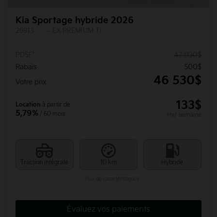
Kia Sportage hybride 2026
26913
– EX PREMIUM TI
PDSF*
47 030
$
Rabais
500
$
46 530
$
Votre prix
133
$
Location
à partir de
5,79%
/ 60 mois
+tx/ semaine
Traction intégrale
10 km
Hybride
Plus de caractéristiques
Évaluez vos paiements