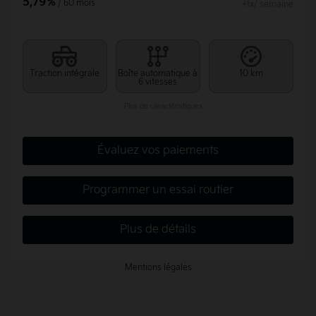
5,79%
/ 60 mois
+tx/ semaine
Traction intégrale
Boîte automatique à
10 km
6 vitesses
Plus de caractéristiques
Évaluez vos paiements
Programmer un essai routier
Plus de détails
Mentions légales