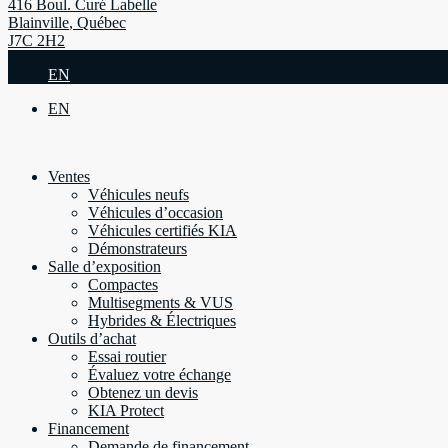
416 Boul. Curé Labelle
Blainville
,
Québec
J7C 2H2
EN
EN
Ventes
Véhicules neufs
Véhicules d’occasion
Véhicules certifiés KIA
Démonstrateurs
Salle d’exposition
Compactes
Multisegments & VUS
Hybrides & Électriques
Outils d’achat
Essai routier
Évaluez votre échange
Obtenez un devis
KIA Protect
Financement
Demande de financement