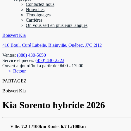
Contactez-nous
Nouvelles
Témoignages
Carrières
On vous sert en plusieurs langues
Boisvert Kia
416 Boul. Curé Labelle
,
Blainville
,
Québec
,
J7C 2H2
Ventes:
(888) 430-5650
Service et pièces:
(450) 430-2223
Ouvert aujourd’hui à partir de 9h00 - 17h00
< Retour
PARTAGEZ
Boisvert Kia
Kia
Sorento hybride 2026
Ville:
7.2 L/100km
Route:
6.7 L/100km