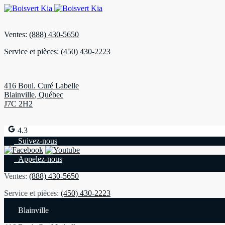
Ventes:
(888) 430-5650
Service et pièces:
(450) 430-2223
416 Boul. Curé Labelle
Blainville
,
Québec
J7C 2H2
4.3
Suivez-nous
Appelez-nous
Ventes:
(888) 430-5650
Service et pièces:
(450) 430-2223
Blainville