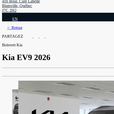
416 Boul. Curé Labelle
Blainville
,
Québec
J7C 2H2
EN
< Retour
PARTAGEZ
Boisvert Kia
Kia
EV9 2026