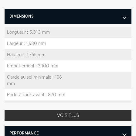
DIMENSIONS
Longueur : 5,010 mm
Largeur : 1,980 mm
Hauteur : 1,755 mm
Empattement : 3,100 mm
Garde au sol minimale : 198
mm
Porte-à-faux avant : 870 mm
Porte-à-faux arrière : 1,040
mm
VOIR PLUS
Poids à vide maximal : 5,620
/ 2,549 (lb/kg)
PERFORMANCE