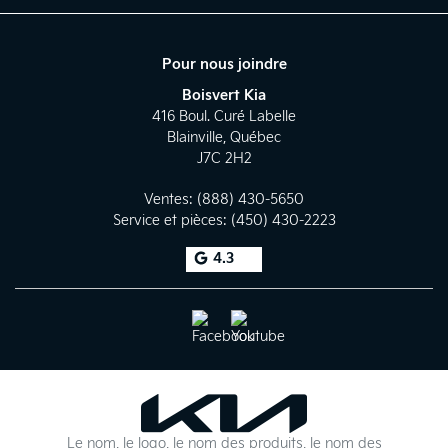
rangée : 2,314 L
Volume derrière la deuxième
Pour nous joindre
rangée : 1,233 L
Boisvert Kia
Volume derrière la troisième
416 Boul. Curé Labelle
rangée : 573 L
Blainville
,
Québec
J7C 2H2
Ventes:
(888) 430-5650
Service et pièces:
(450) 430-2223
4.3
Le nom, le logo, le nom des produits, le nom des