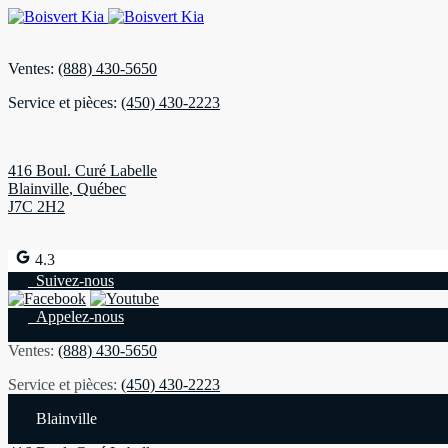
Ventes:
(888) 430-5650
Service et pièces:
(450) 430-2223
416 Boul. Curé Labelle
Blainville
,
Québec
J7C 2H2
4.3
Suivez-nous
Appelez-nous
Ventes:
(888) 430-5650
Service et pièces:
(450) 430-2223
Blainville