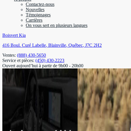
Contactez-nous
Nouvelles
Témoignages
Carrières
On vous sert en plusieurs langues
Boisvert Kia
416 Boul. Curé Labelle
,
Blainville
,
Québec
,
J7C 2H2
Ventes:
(888) 430-5650
Service et pièces:
(450) 430-2223
Ouvert aujourd’hui à partir de 9h00 - 20h00