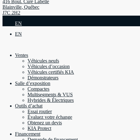
416 Boul. Curé Labelle
Blainville
,
Québec
J7C 2H2
EN
EN
Ventes
Véhicules neufs
Véhicules d’occasion
Véhicules certifiés KIA
Démonstrateurs
Salle d’exposition
Compactes
Multisegments & VUS
Hybrides & Électriques
Outils d’achat
Essai routier
Évaluez votre échange
Obtenez un devis
KIA Protect
Financement
Demande de financement