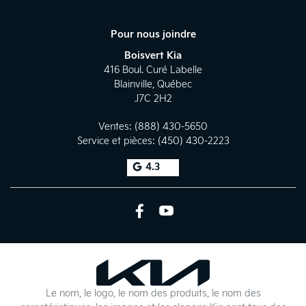
Pour nous joindre
Boisvert Kia
416 Boul. Curé Labelle
Blainville
,
Québec
J7C 2H2
Ventes:
(888) 430-5650
Service et pièces:
(450) 430-2223
4.3
Le nom, le logo, le nom des produits, le nom des