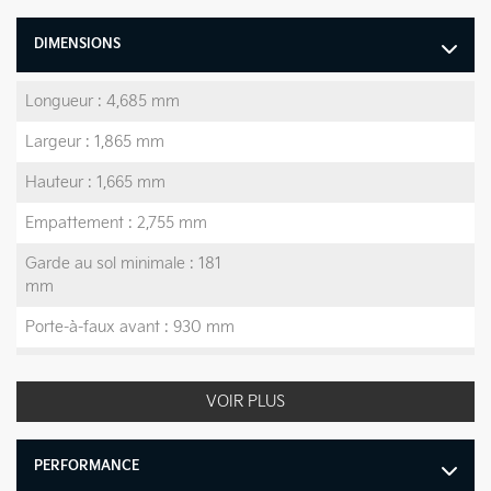
DIMENSIONS
Longueur : 4,685 mm
Largeur : 1,865 mm
Hauteur : 1,665 mm
Empattement : 2,755 mm
Garde au sol minimale : 181
mm
Porte-à-faux avant : 930 mm
Porte-à-faux arrière : 1,000
mm
VOIR PLUS
Poids à vide maximal : 3,702
lb
PERFORMANCE