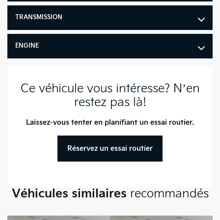
Poids à vide minimal : 3,479
lb
TRANSMISSION
Poids brut du véhicule :
4,740 lb
ENGINE
Dégagement pour la tête
avant : 1,006 mm
Ce véhicule vous intéresse? N’en
Dégagement pour la tête
arrière : 1,000 mm
restez pas là!
Dégagement aux hanches
Laissez-vous tenter en planifiant un essai routier.
avant : 1,392 mm
Dégagement aux hanches
Réservez un essai routier
arrière : 1,357 mm
Espace pour les jambes
avant : 1,052 mm
Véhicules similaires
recommandés
Espace pour les jambes
arrière : 1,050 mm