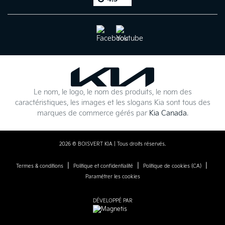
Le nom, le logo, le nom des produits, le nom des
caractéristiques, les images et les slogans Kia sont tous des
marques de commerce gérés par
Kia Canada
.
2026 © BOISVERT KIA
| Tous droits réservés.
|
|
|
Termes & conditions
Politique et confidentialité
Politique de cookies (CA)
Paramétrer les cookies
DÉVELOPPÉ PAR