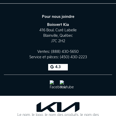
Pour nous joindre
Boisvert Kia
416 Boul. Curé Labelle
Blainville
,
Québec
J7C 2H2
Ventes:
(888) 430-5650
Service et pièces:
(450) 430-2223
4.3
Le nom, le logo, le nom des produits, le nom des