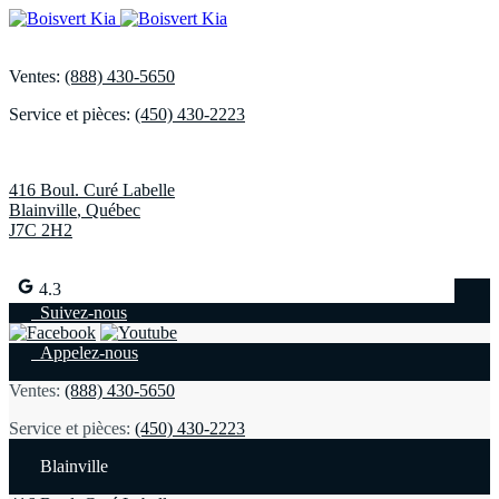
Ventes:
(888) 430-5650
Service et pièces:
(450) 430-2223
416 Boul. Curé Labelle
Blainville
,
Québec
J7C 2H2
4.3
Suivez-nous
Appelez-nous
Ventes:
(888) 430-5650
Service et pièces:
(450) 430-2223
Blainville