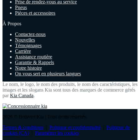
Prise de rendez-vous au service
Pneus
Pièces et accessoires
À Propos
Contactez-nous
Nouvelles
Témoignages
Carrière
Assistance routière
Garantie & Rappels
Notre histoire
On vous sert en plusieurs langues
Le nom, le logo, le nom des produits, le nom des caractéristiques, les
images et les slogans Kia sont tous des marques de commerce gérés
par
Kia Canada
.
2026 © Boisvert Kia
| Tous droits réservés.
Termes & conditions
|
Politique et confidentialité
|
Politique de
cookies (CA)
|
Paramétrer les cookies