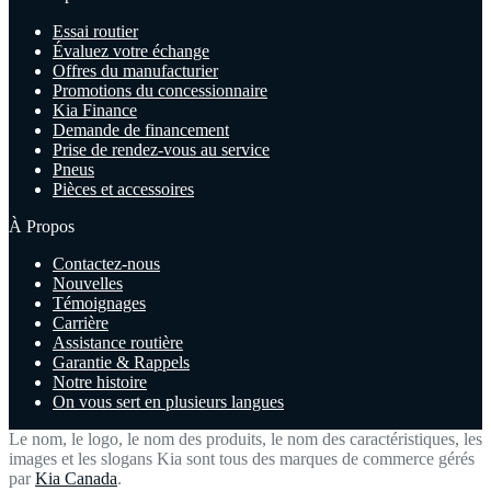
Essai routier
Évaluez votre échange
Offres du manufacturier
Promotions du concessionnaire
Kia Finance
Demande de financement
Prise de rendez-vous au service
Pneus
Pièces et accessoires
À Propos
Contactez-nous
Nouvelles
Témoignages
Carrière
Assistance routière
Garantie & Rappels
Notre histoire
On vous sert en plusieurs langues
Le nom, le logo, le nom des produits, le nom des caractéristiques, les
images et les slogans Kia sont tous des marques de commerce gérés
par
Kia Canada
.