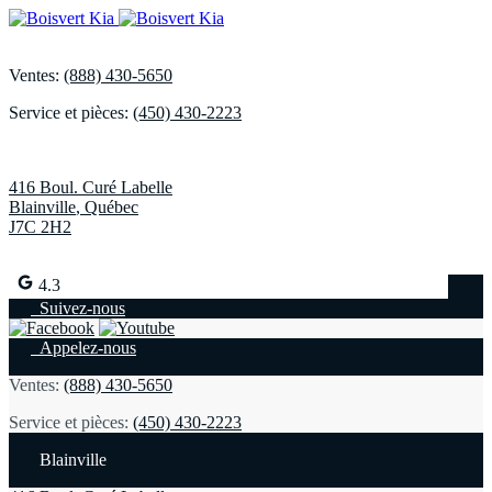
Ventes:
(888) 430-5650
Service et pièces:
(450) 430-2223
416 Boul. Curé Labelle
Blainville
,
Québec
J7C 2H2
4.3
Suivez-nous
Appelez-nous
Ventes:
(888) 430-5650
Service et pièces:
(450) 430-2223
Blainville