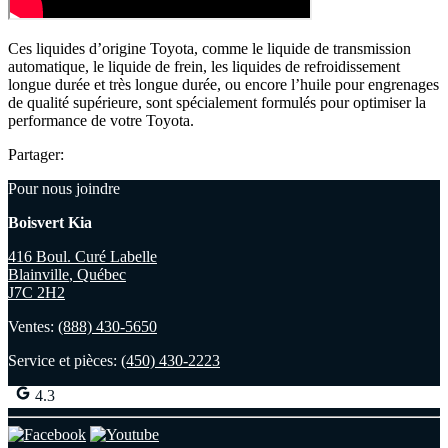
Ces liquides d’origine Toyota, comme le liquide de transmission
automatique, le liquide de frein, les liquides de refroidissement
longue durée et très longue durée, ou encore l’huile pour engrenages
de qualité supérieure, sont spécialement formulés pour optimiser la
performance de votre Toyota.
Partager:
Pour nous joindre
Boisvert Kia
416 Boul. Curé Labelle
Blainville
,
Québec
J7C 2H2
Ventes:
(888) 430-5650
Service et pièces:
(450) 430-2223
4.3