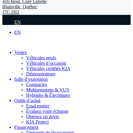
416 Boul. Curé Labelle
Blainville
,
Québec
J7C 2H2
EN
EN
Ventes
Véhicules neufs
Véhicules d’occasion
Véhicules certifiés KIA
Démonstrateurs
Salle d’exposition
Compactes
Multisegments & VUS
Hybrides & Électriques
Outils d’achat
Essai routier
Évaluez votre échange
Obtenez un devis
KIA Protect
Financement
Demande de financement