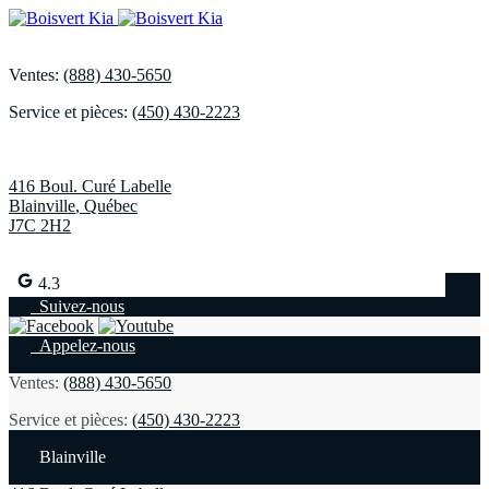
Ventes:
(888) 430-5650
Service et pièces:
(450) 430-2223
416 Boul. Curé Labelle
Blainville
,
Québec
J7C 2H2
4.3
Suivez-nous
Appelez-nous
Ventes:
(888) 430-5650
Service et pièces:
(450) 430-2223
Blainville