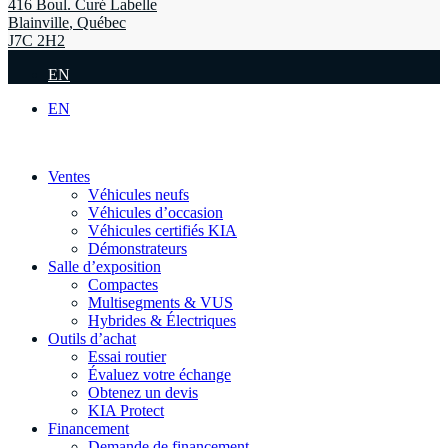
416 Boul. Curé Labelle
Blainville
,
Québec
J7C 2H2
EN
EN
Ventes
Véhicules neufs
Véhicules d’occasion
Véhicules certifiés KIA
Démonstrateurs
Salle d’exposition
Compactes
Multisegments & VUS
Hybrides & Électriques
Outils d’achat
Essai routier
Évaluez votre échange
Obtenez un devis
KIA Protect
Financement
Demande de financement