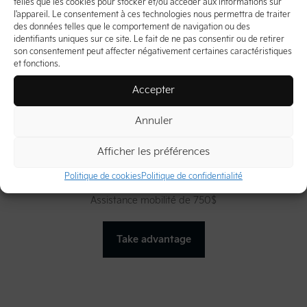
telles que les cookies pour stocker et/ou accéder aux informations sur
l'appareil. Le consentement à ces technologies nous permettra de traiter
des données telles que le comportement de navigation ou des
identifiants uniques sur ce site. Le fait de ne pas consentir ou de retirer
son consentement peut affecter négativement certaines caractéristiques
et fonctions.
Accepter
Annuler
Afficher les préférences
Politique de cookies
Politique de confidentialité
Programme Mobilité
Assistance mobilité de 750$
Take advantage