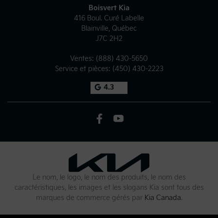
Boisvert Kia
416 Boul. Curé Labelle
Blainville
,
Québec
J7C 2H2
Ventes:
(888) 430-5650
Service et pièces:
(450) 430-2223
4.3
Le nom, le logo, le nom des produits, le nom des
caractéristiques, les images et les slogans Kia sont tous des
marques de commerce gérés par
Kia Canada
.