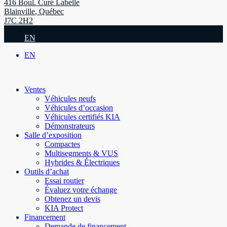
416 Boul. Curé Labelle
Blainville
,
Québec
J7C 2H2
EN
EN
Ventes
Véhicules neufs
Véhicules d’occasion
Véhicules certifiés KIA
Démonstrateurs
Salle d’exposition
Compactes
Multisegments & VUS
Hybrides & Électriques
Outils d’achat
Essai routier
Évaluez votre échange
Obtenez un devis
KIA Protect
Financement
Demande de financement