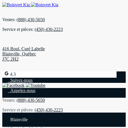
Ventes:
(888) 430-5650
Service et pièces:
(450) 430-2223
416 Boul. Curé Labelle
Blainville
,
Québec
J7C 2H2
4.3
Suivez-nous
Appelez-nous
Ventes:
(888) 430-5650
Service et pièces:
(450) 430-2223
Blainville