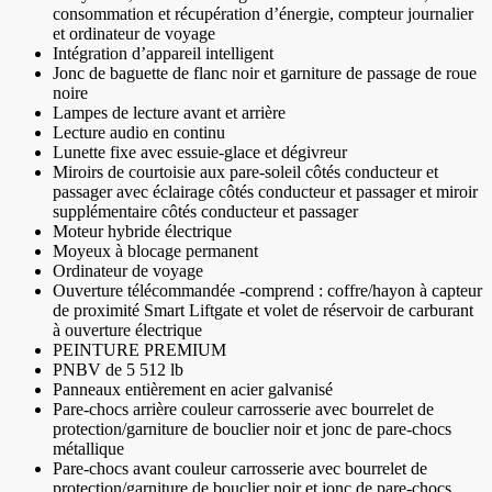
consommation et récupération d’énergie, compteur journalier
et ordinateur de voyage
Intégration d’appareil intelligent
Jonc de baguette de flanc noir et garniture de passage de roue
noire
Lampes de lecture avant et arrière
Lecture audio en continu
Lunette fixe avec essuie-glace et dégivreur
Miroirs de courtoisie aux pare-soleil côtés conducteur et
passager avec éclairage côtés conducteur et passager et miroir
supplémentaire côtés conducteur et passager
Moteur hybride électrique
Moyeux à blocage permanent
Ordinateur de voyage
Ouverture télécommandée -comprend : coffre/hayon à capteur
de proximité Smart Liftgate et volet de réservoir de carburant
à ouverture électrique
PEINTURE PREMIUM
PNBV de 5 512 lb
Panneaux entièrement en acier galvanisé
Pare-chocs arrière couleur carrosserie avec bourrelet de
protection/garniture de bouclier noir et jonc de pare-chocs
métallique
Pare-chocs avant couleur carrosserie avec bourrelet de
protection/garniture de bouclier noir et jonc de pare-chocs