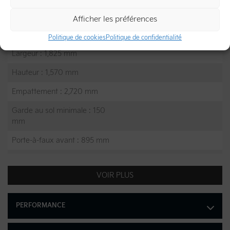
DIMENSIONS
Afficher les préférences
Longueur : 4,420 mm
Politique de cookies
Politique de confidentialité
Largeur : 1,825 mm
Hauteur : 1,570 mm
Empattement : 2,720 mm
Garde au sol minimale : 150
mm
Porte-à-faux avant : 895 mm
Porte-à-faux arrière : 805
mm
VOIR PLUS
Poids à vide maximal : 3,802
lb
PERFORMANCE
Poids à vide minimal : 3,721
lb