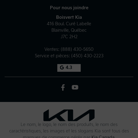
Pour nous joindre
Boisvert Kia
416 Boul. Curé Labelle
Blainville
,
Québec
J7C 2H2
Ventes:
(888) 430-5650
Service et pièces:
(450) 430-2223
4.3
Le nom, le logo, le nom des produits, le nom des
caractéristiques, les images et les slogans Kia sont tous des
marques de commerce gérés par
Kia Canada
.