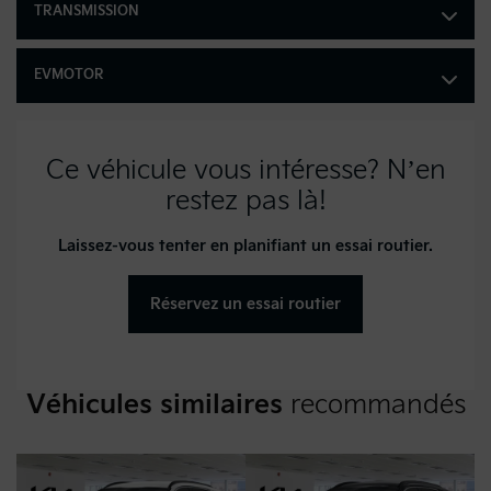
TRANSMISSION
Poids brut du véhicule :
4,784 lb
EVMOTOR
Dégagement pour la tête
avant : 1,028 mm
Ce véhicule vous intéresse? N’en
Dégagement pour la tête
arrière : 967 mm
restez pas là!
Dégagement aux hanches
Laissez-vous tenter en planifiant un essai routier.
avant : 1,353 mm
Dégagement aux hanches
Réservez un essai routier
arrière : 1,338 mm
Espace pour les jambes
avant : 1,053 mm
Véhicules similaires
recommandés
Espace pour les jambes
arrière : 938 mm
Dégagement aux épaules