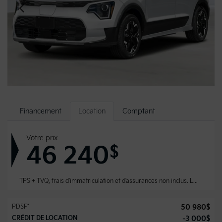
Financement
Location
Comptant
Votre prix
46 240
$
TPS + TVQ, frais d'immatriculation et d'assurances non inclus.
Les rabais gouvernementaux sont déduits après avoir appliqué les taxes.
PDSF*
50 980
$
CRÉDIT DE LOCATION
-
3 000
$