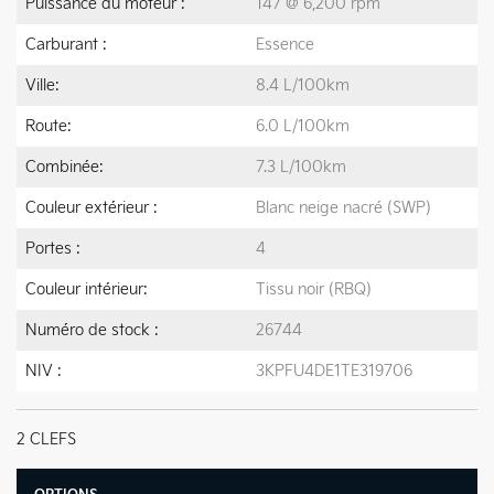
Puissance du moteur :
147 @ 6,200 rpm
Carburant :
Essence
Ville:
8.4 L/100km
Route:
6.0 L/100km
Combinée:
7.3 L/100km
Couleur extérieur :
Blanc neige nacré (SWP)
Portes :
4
Couleur intérieur:
Tissu noir (RBQ)
Numéro de stock :
26744
NIV :
3KPFU4DE1TE319706
2 CLEFS