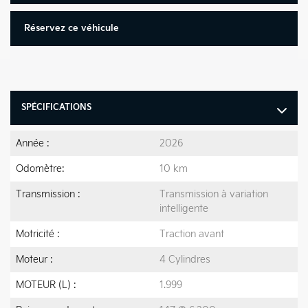
Réservez ce véhicule
SPÉCIFICATIONS
Année :
2026
Odomètre:
10 km
Transmission :
Transmission à variation
intelligente
Motricité :
Traction avant
Moteur :
4 Cylindres
MOTEUR (L) :
1.999