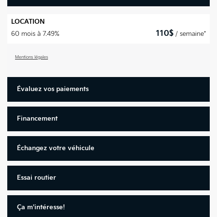
LOCATION
110
$
60 mois à 7.49%
/ semaine*
Mentions légales
Évaluez vos
paiements
Financement
Échangez votre véhicule
Essai routier
Ça m'intéresse!