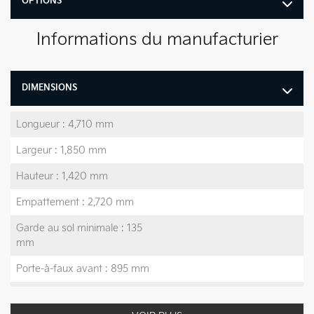
OPTIONS
Informations du manufacturier
DIMENSIONS
Longueur : 4,710 mm
Largeur : 1,850 mm
Hauteur : 1,420 mm
Empattement : 2,720 mm
Garde au sol minimale : 135
mm
Porte-à-faux avant : 895 mm
Porte-à-faux arrière : 1,095
mm