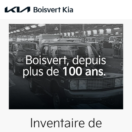
Inventaire de