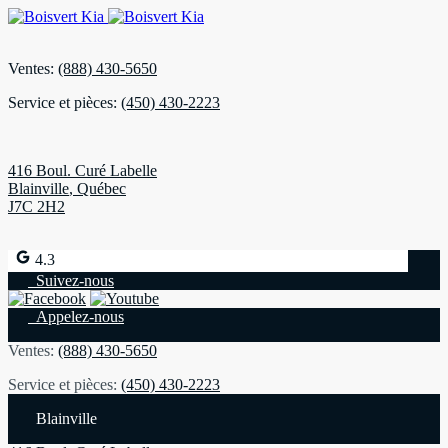
Ventes:
(888) 430-5650
Service et pièces:
(450) 430-2223
416 Boul. Curé Labelle
Blainville
,
Québec
J7C 2H2
4.3
Suivez-nous
Appelez-nous
Ventes:
(888) 430-5650
Service et pièces:
(450) 430-2223
Blainville