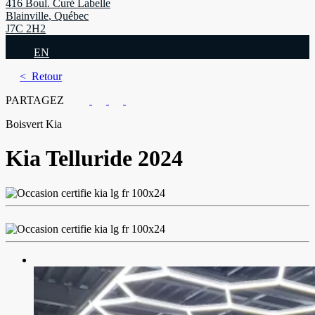
416 Boul. Curé Labelle
Blainville
,
Québec
J7C 2H2
EN
< Retour
PARTAGEZ
Boisvert Kia
Kia
Telluride 2024