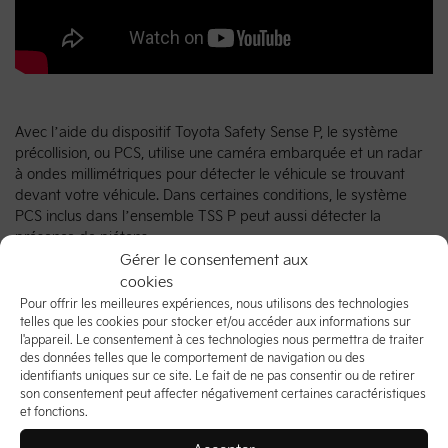
Avec l’aide du dispositif Toyota Safety Sense P, le système
précollision, ou PCS, utilise une caméra embarquée et un radar
à ondes millimétriques pour détecter le véhicule se trouvant
devant votre véhicule. Dans certaines conditions, le système
PCS inclus dans l’ensemble TSS P peut aussi détecter la
présence de piétons.
Gérer le consentement aux
Partager:
cookies
Pour offrir les meilleures expériences, nous utilisons des technologies
telles que les cookies pour stocker et/ou accéder aux informations sur
l'appareil. Le consentement à ces technologies nous permettra de traiter
des données telles que le comportement de navigation ou des
identifiants uniques sur ce site. Le fait de ne pas consentir ou de retirer
son consentement peut affecter négativement certaines caractéristiques
et fonctions.
Véhicules neufs