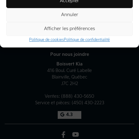
Accepter
Inventaire
Annuler
Liens rapides
Afficher les préférences
À Propos
Politique de cookies
Politique de confidentialité
Pour nous joindre
Boisvert Kia
416 Boul. Curé Labelle
Blainville
,
Québec
J7C 2H2
Ventes:
(888) 430-5650
Service et pièces:
(450) 430-2223
4.3