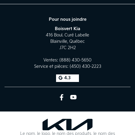
Pour nous joindre
Boisvert Kia
416 Boul. Curé Labelle
Blainville
,
Québec
J7C 2H2
Ventes:
(888) 430-5650
Service et pièces:
(450) 430-2223
4.3
Le nom, le logo, le nom des produits, le nom des