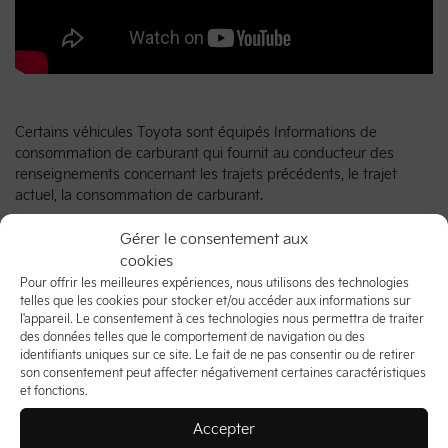
Certains véhicules Toyota sont équipés Informations de
consommation de carburant qui fournit au conducteur des
renseignements concernant les trajets précédents, le trajet
actuel, la consommation de carburant.
Partager:
Gérer le consentement aux
cookies
Pour offrir les meilleures expériences, nous utilisons des technologies
telles que les cookies pour stocker et/ou accéder aux informations sur
l'appareil. Le consentement à ces technologies nous permettra de traiter
des données telles que le comportement de navigation ou des
identifiants uniques sur ce site. Le fait de ne pas consentir ou de retirer
son consentement peut affecter négativement certaines caractéristiques
Véhicules neufs
et fonctions.
Inventaire
Accepter