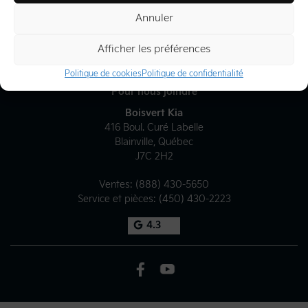
Liens rapides
Annuler
À Propos
Afficher les préférences
Politique de cookies
Politique de confidentialité
Pour nous joindre
Boisvert Kia
416 Boul. Curé Labelle
Blainville
,
Québec
J7C 2H2
Ventes:
(888) 430-5650
Service et pièces:
(450) 430-2223
4.3