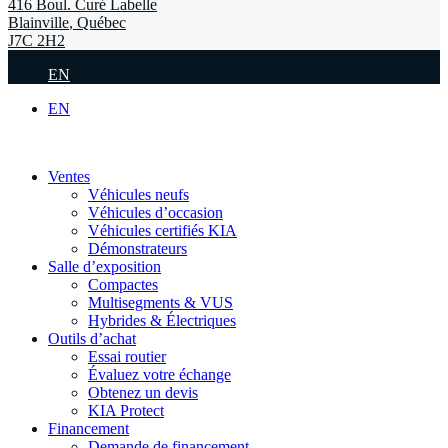
416 Boul. Curé Labelle
Blainville
,
Québec
J7C 2H2
EN
EN
Ventes
Véhicules neufs
Véhicules d’occasion
Véhicules certifiés KIA
Démonstrateurs
Salle d’exposition
Compactes
Multisegments & VUS
Hybrides & Électriques
Outils d’achat
Essai routier
Évaluez votre échange
Obtenez un devis
KIA Protect
Financement
Demande de financement