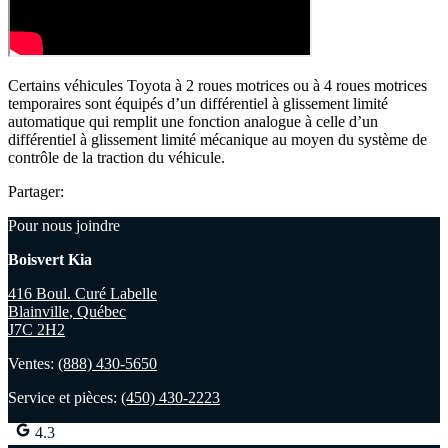
Certains véhicules Toyota à 2 roues motrices ou à 4 roues motrices
temporaires sont équipés d’un différentiel à glissement limité
automatique qui remplit une fonction analogue à celle d’un
différentiel à glissement limité mécanique au moyen du système de
contrôle de la traction du véhicule.
Partager:
Pour nous joindre
Boisvert Kia
416 Boul. Curé Labelle
Blainville
,
Québec
J7C 2H2
Ventes:
(888) 430-5650
Service et pièces:
(450) 430-2223
4.3