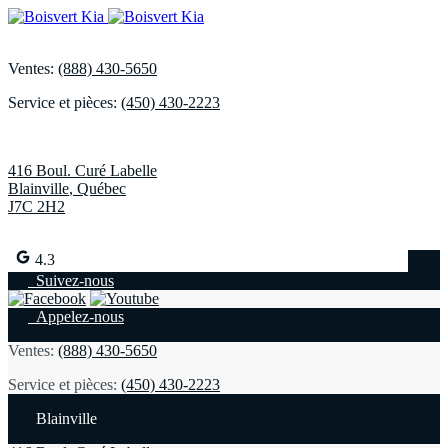
Ventes:
(888) 430-5650
Service et pièces:
(450) 430-2223
416 Boul. Curé Labelle
Blainville
,
Québec
J7C 2H2
4.3
Suivez-nous
Appelez-nous
Ventes:
(888) 430-5650
Service et pièces:
(450) 430-2223
Blainville