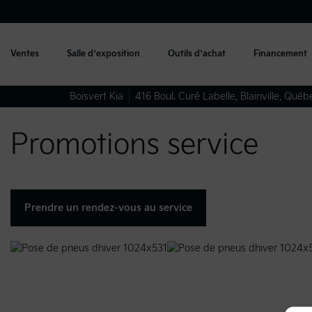
Ventes
Salle d’exposition
Outils d’achat
Financement
Boisvert Kia
416 Boul. Curé Labelle
,
Blainville
,
Québ
Promotions service
Prendre un rendez-vous au service