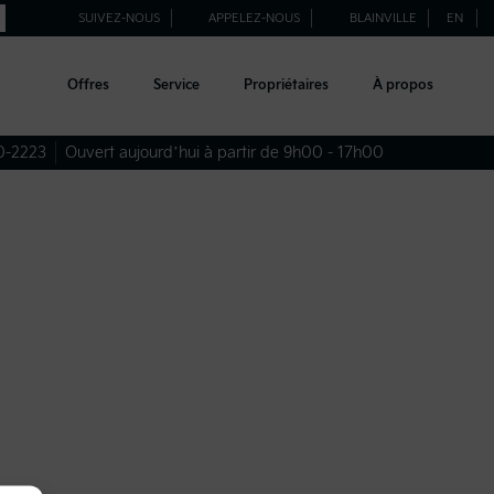
SUIVEZ-NOUS
APPELEZ-NOUS
BLAINVILLE
EN
Offres
Service
Propriétaires
À propos
0-2223
Ouvert aujourd’hui à partir de 9h00 - 17h00