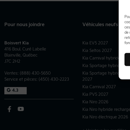
Pou
coo
Pour nous joindre
Véhicules neufs
ces
de 
ret
Boisvert Kia
Kia EV5 2027
fon
416 Boul. Curé Labelle
Kia Seltos 2027
Blainville
,
Québec
Kia Carnival hybride 202
J7C 2H2
Kia Sportage hybride 20
Ventes:
(888) 430-5650
Kia Sportage hybride re
Service et pièces:
(450) 430-2223
2027
Kia Carnival 2027
4.3
Kia PV5 2027
Kia Niro 2026
Kia Niro hybride rechar
Kia Niro électrique 2026