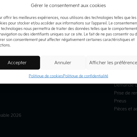
Gérer le consentement aux cookies
r offrir les meilleures expériences, nous utilisons des technologies telles que les
kies pour stocker et/ou accéder aux informations sur l'appareil. Le consentemen
Inventaire
Liens rap
 technologies nous permettra de traiter des données telles que le comportemen
navigation ou des identifiants uniques sur ce site. Le fait de ne pas consentir ou 
irer son consentement peut affecter négativement certaines caractéristiques et
Inventaire complet
Essai routie
ctions.
Inventaire neuf
Évaluez vo
7
Démonstrateurs
Offres du 
Accepter
Annuler
Afficher les préférenc
27
Inventaire d’occasion
Promotions
Politique de cookies
Politique de confidentialité
chargeable
Inventaire certifié
Kia Finance
Demande d
Prise de re
Pneus
Pièces et a
geable 2026