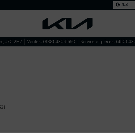
4.3
ec
,
J7C 2H2
Ventes:
(888) 430-5650
Service et pièces:
(450) 43