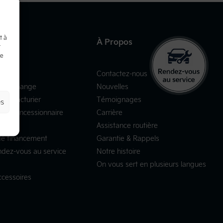
t à
ides
À Propos
t
de
r
Contactez-nous
tre échange
Nouvelles
manufacturier
Témoignages
es
 du concessionnaire
Carrière
Assistance routière
e financement
Garantie & Rappels
ndez-vous au service
Notre histoire
On vous sert en plusieurs langues
ccessoires