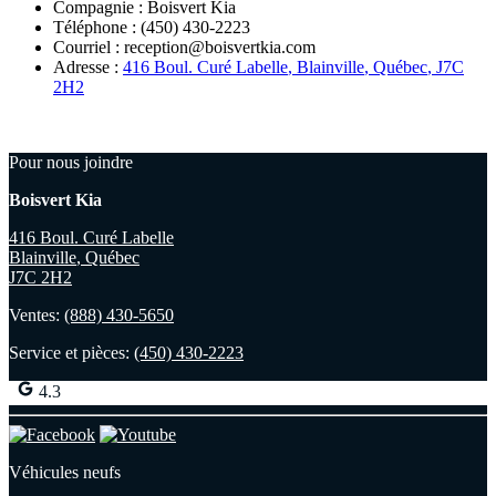
Compagnie : Boisvert Kia
Téléphone : (450) 430-2223
Courriel : reception@boisvertkia.com
Adresse :
416 Boul. Curé Labelle
,
Blainville
,
Québec
,
J7C
2H2
Pour nous joindre
Boisvert Kia
416 Boul. Curé Labelle
Blainville
,
Québec
J7C 2H2
Ventes:
(888) 430-5650
Service et pièces:
(450) 430-2223
4.3
Véhicules neufs