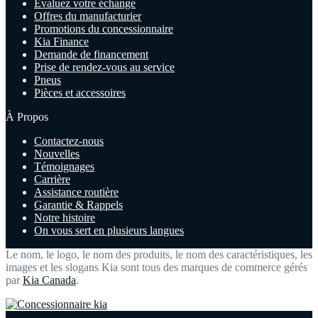
Évaluez votre échange
Offres du manufacturier
Promotions du concessionnaire
Kia Finance
Demande de financement
Prise de rendez-vous au service
Pneus
Pièces et accessoires
À Propos
Contactez-nous
Nouvelles
Témoignages
Carrière
Assistance routière
Garantie & Rappels
Notre histoire
On vous sert en plusieurs langues
Le nom, le logo, le nom des produits, le nom des caractéristiques, les
images et les slogans Kia sont tous des marques de commerce gérés
par
Kia Canada
.