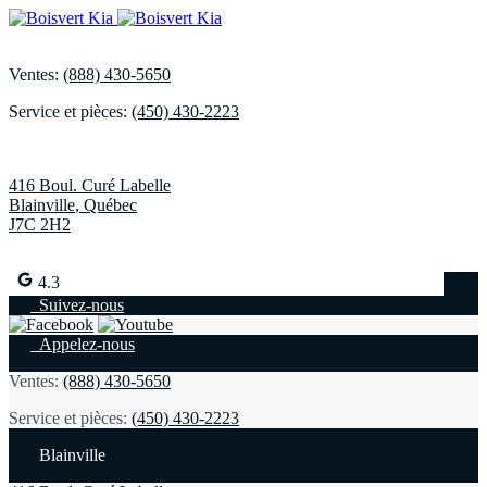
Ventes:
(888) 430-5650
Service et pièces:
(450) 430-2223
416 Boul. Curé Labelle
Blainville
,
Québec
J7C 2H2
4.3
Suivez-nous
Appelez-nous
Ventes:
(888) 430-5650
Service et pièces:
(450) 430-2223
Blainville