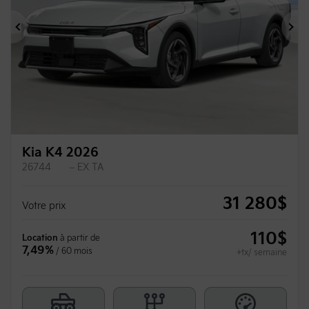
Précédent
Su
Kia K4 2026
26744
– EX TA
31 280
$
Votre prix
110
$
Location
à partir de
7,49%
/ 60 mois
+tx/ semaine