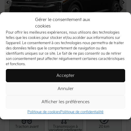
Précédent
Su
Gérer le consentement aux
cookies
Pour offrir les meilleures expériences, nous utilisons des technologies
telles que les cookies pour stocker et/ou accéder aux informations sur
l'appareil. Le consentement à ces technologies nous permettra de traiter
des données telles que le comportement de navigation ou des
identifiants uniques sur ce site. Le fait de ne pas consentir ou de retirer
Kia K4 2026
son consentement peut affecter négativement certaines caractéristiques
26912
– EX+ TA
et fonctions.
Accepter
30 789
$
Votre prix
Annuler
109
$
Location
à partir de
7,49%
/ 60 mois
+tx/ semaine
Afficher les préférences
Politique de cookies
Politique de confidentialité
Traction avant
Transmission à
20 km
variation intelligente