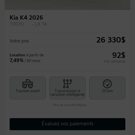
Kia K4 2026
T0070
– LX TA
26 330
$
Votre prix
92
$
Location
à partir de
7,49%
/ 60 mois
+tx/ semaine
Traction avant
Transmission à
20 km
variation intelligente
Plus de caractéristiques
Évaluez vos paiements