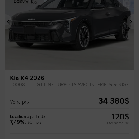
Précédent
Su
Kia K4 2026
T0008
– GT-LINE TURBO TA AVEC INTÉRIEUR ROUGE
34 380
$
Votre prix
120
$
Location
à partir de
7,49%
/ 60 mois
+tx/ semaine