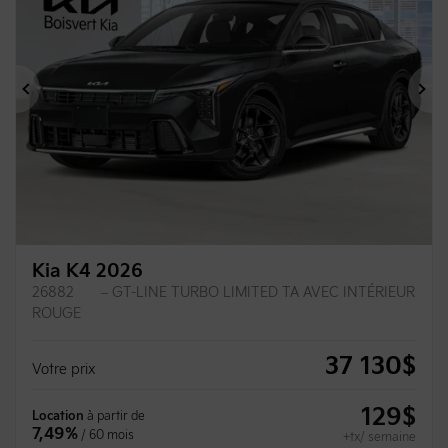
Précédent
Su
Kia K4 2026
26882
– GT-LINE TURBO LIMITED TA AVEC INTÉRIEUR
ROUGE
37 130
$
Votre prix
129
$
Location
à partir de
7,49%
/ 60 mois
+tx/ semaine