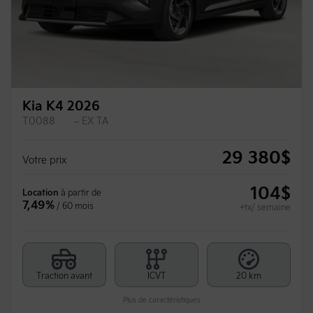
Kia K4 2026
T0088
– EX TA
29 380
$
Votre prix
104
$
Location
à partir de
7,49%
/ 60 mois
+tx/ semaine
Traction avant
ICVT
20 km
Plus de caractéristiques