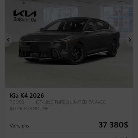
Précédent
Su
Kia K4 2026
T0050
– GT-LINE TURBO LIMITED TA AVEC
INTÉRIEUR ROUGE
37 380
$
Votre prix