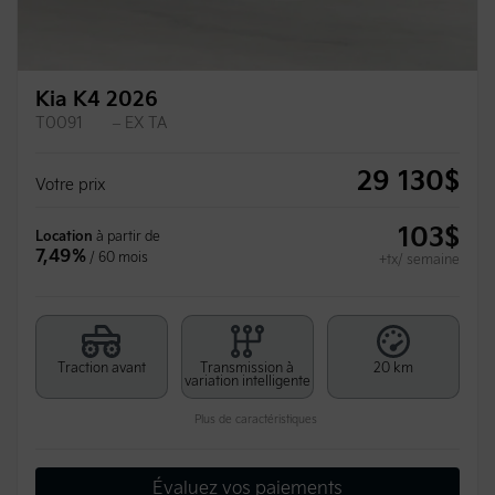
Kia K4 2026
T0091
– EX TA
29 130
$
Votre prix
103
$
Location
à partir de
7,49%
/ 60 mois
+tx/ semaine
Traction avant
Transmission à
20 km
variation intelligente
Plus de caractéristiques
Évaluez vos paiements