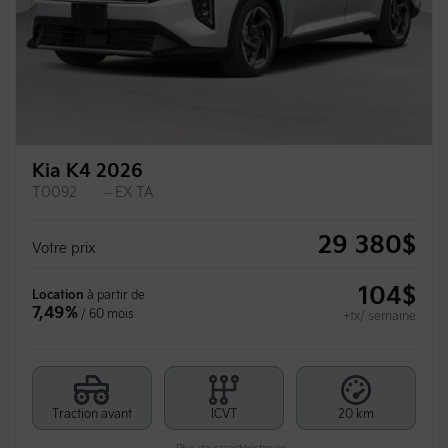
Précédent
Su
Kia K4 2026
T0092
– EX TA
29 380
$
Votre prix
104
$
Location
à partir de
7,49%
/ 60 mois
+tx/ semaine
Traction avant
ICVT
20 km