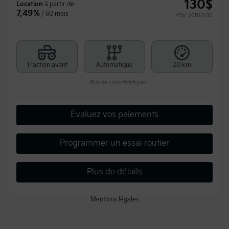
130
$
Location
à partir de
7,49%
/ 60 mois
+tx/ semaine
Traction avant
Automatique
20 km
Plus de caractéristiques
Évaluez vos paiements
Programmer un essai routier
Plus de détails
Mentions légales