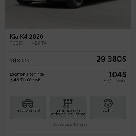
Kia K4 2026
T0069
– EX TA
29 380
$
Votre prix
104
$
Location
à partir de
7,49%
/ 60 mois
+tx/ semaine
Traction avant
Transmission à
20 km
variation intelligente
Plus de caractéristiques