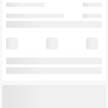
Afficher 8 images en plus
Voir plus
Précédent
Suivant
Kia EV9 2026
T0018
– Land TI
Votre prix
67 280
$
Votre prix