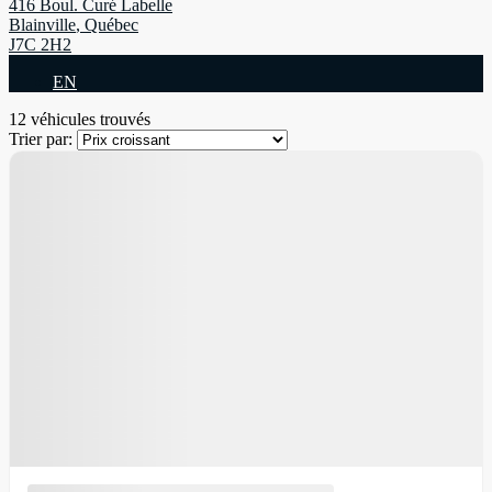
416 Boul. Curé Labelle
Blainville
,
Québec
J7C 2H2
EN
12 véhicules
trouvés
Trier par: