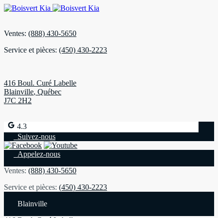
Ventes:
(888) 430-5650
Service et pièces:
(450) 430-2223
416 Boul. Curé Labelle
Blainville
,
Québec
J7C 2H2
4.3
Suivez-nous
Appelez-nous
Ventes:
(888) 430-5650
Service et pièces:
(450) 430-2223
Blainville