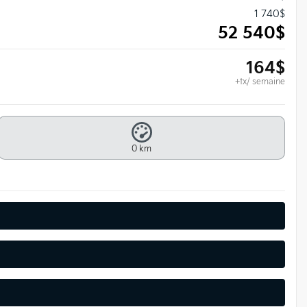
1 740
$
52 540
$
164
$
+tx/ semaine
0 km