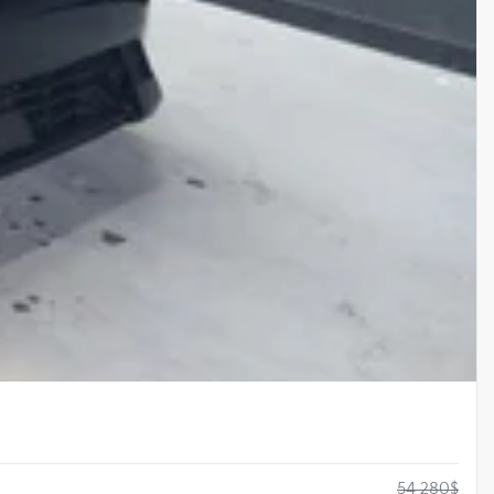
54 280
$