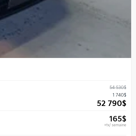
54 530
$
1 740
$
52 790
$
165
$
+tx/ semaine