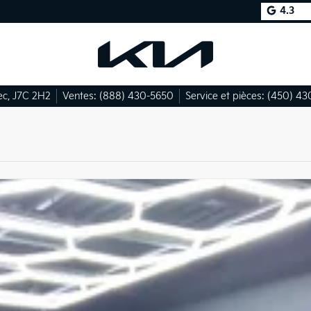
4.3
ec
,
J7C 2H2
Ventes:
(888) 430-5650
Service et pièces:
(450) 43