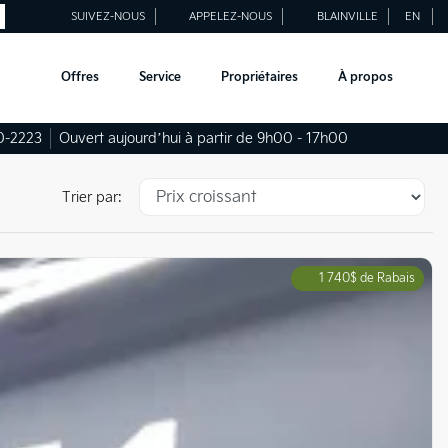
SUIVEZ-NOUS
APPELEZ-NOUS
BLAINVILLE
EN
Offres
Service
Propriétaires
À propos
0-2223
Ouvert aujourd’hui à partir de 9h00 - 17h00
Trier par:
1 740
$
de Rabais