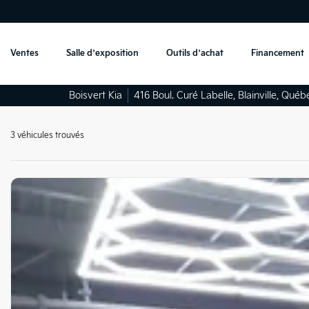
Ventes
Salle d’exposition
Outils d’achat
Financement
Boisvert Kia
416 Boul. Curé Labelle
,
Blainville
,
Québ
3 véhicules
trouvés