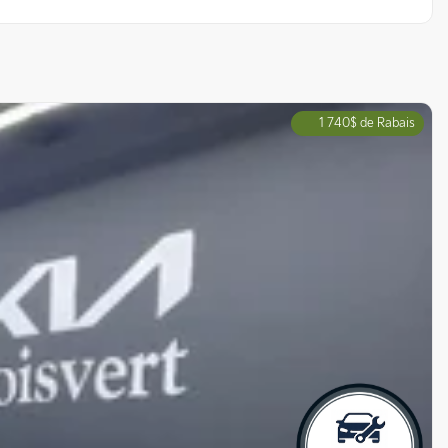
1 740
$
de Rabais