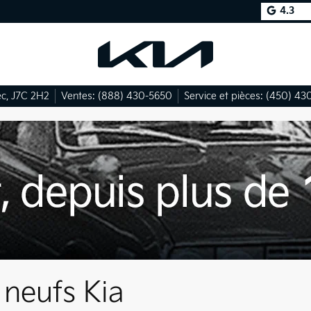
4.3
ec
,
J7C 2H2
Ventes:
(888) 430-5650
Service et pièces:
(450) 43
 neufs Kia