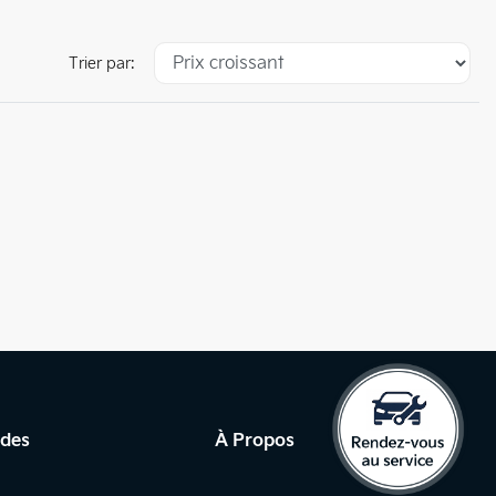
Trier par:
ides
À Propos