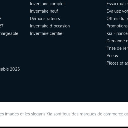
Inventaire complet
Essai routie
Inventaire neuf
Évaluez vo
7
Démonstrateurs
Offres du 
27
Inventaire d’occasion
Promotions
chargeable
Inventaire certifié
Kia Finance
Demande d
Prise de re
Pneus
Pièces et a
geable 2026
s, les images et les slogans Kia sont tous des marques de commerce 